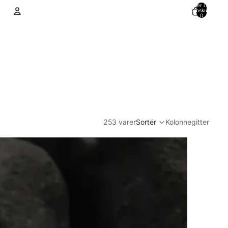
Varer i alt i
indkøbskurven:
0
Konto
Andre muligheder for at logge ind
Ordrer
Profil
253 varer
Sortér
Kolonnegitter