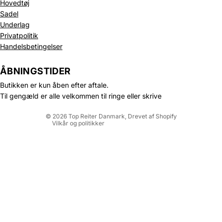
Hovedtøj
Sadel
Underlag
Privatpolitik
Politik om beskyttelse af persondata
Handelsbetingelser
Refusionspolitik
Leveringspolitik
ÅBNINGSTIDER
Kontaktinformation
Butikken er kun åben efter aftale.
Servicevilkår
Til gengæld er alle velkommen til ringe eller skrive
Juridisk meddelelse
© 2026
Top Reiter Danmark
, Drevet af Shopify
Vilkår og politikker