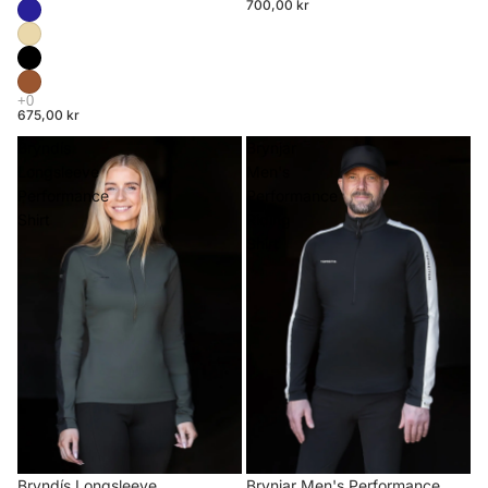
700,00 kr
675,00 kr
Bryndís
Brynjar
Longsleeve
Men's
Performance
Performance
Shirt
Riding
Shirt
Brynjar Men's Performance
Bryndís Longsleeve