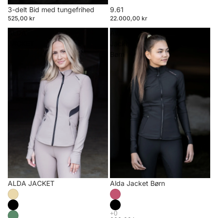
3-delt Bid med tungefrihed
9.61
525,00 kr
22.000,00 kr
ALDA
Alda
JACKET
Jacket
Børn
ALDA JACKET
Alda Jacket Børn