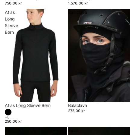
750,00 kr
1.570,00 kr
Atlas
Balaclava
Long
Sleeve
Børn
Atlas Long Sleeve Børn
Balaclava
275,00 kr
250,00 kr
Basic
Basic