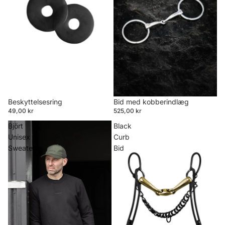
Beskyttelsesring
Bid med kobberindlæg
49,00 kr
525,00 kr
Björt
Black
Unisex
Curb
Sweater
Bid