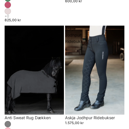
600,00 kr
825,00 kr
Anti
Askja
Sweat
Jodhpur
Rug
Ridebukser
Dækken
Anti Sweat Rug Dækken
Askja Jodhpur Ridebukser
1.575,00 kr