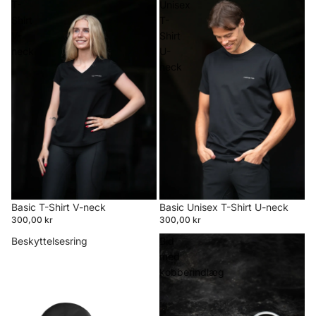
T-
Unisex
Shirt
T-
V-
Shirt
neck
U-
neck
Basic T-Shirt V-neck
Basic Unisex T-Shirt U-neck
300,00 kr
300,00 kr
Beskyttelsesring
Bid
med
kobberindlæg