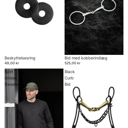
Beskyttelsesring
Bid med kobberindlæg
49,00 kr
525,00 kr
Björt
Black
Unisex
Curb
Sweater
Bid