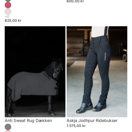
600,00 kr
825,00 kr
Anti
Askja
Sweat
Jodhpur
Rug
Ridebukser
Dækken
Anti Sweat Rug Dækken
Askja Jodhpur Ridebukser
1.575,00 kr