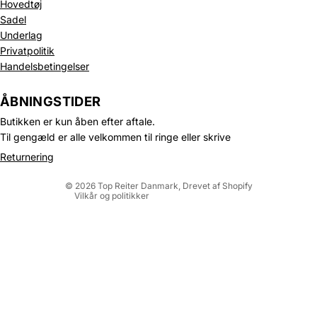
Hovedtøj
Sadel
Underlag
Privatpolitik
Handelsbetingelser
Politik om beskyttelse af persondata
Refusionspolitik
ÅBNINGSTIDER
Leveringspolitik
Butikken er kun åben efter aftale.
Kontaktinformation
Til gengæld er alle velkommen til ringe eller skrive
Servicevilkår
Returnering
Juridisk meddelelse
© 2026
Top Reiter Danmark
, Drevet af Shopify
Vilkår og politikker