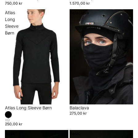
750,00 kr
1.570,00 kr
Atlas
Balaclava
Long
Sleeve
Børn
Atlas Long Sleeve Børn
Balaclava
275,00 kr
250,00 kr
Basic
Basic