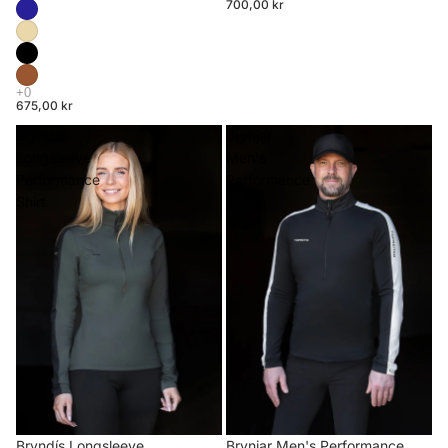
700,00 kr
675,00 kr
Bryndís
Brynjar
Longsleeve
Men's
Performance
Performance
Shirt
Riding
Shirt
Brynjar Men's Performance
Bryndís Longsleeve