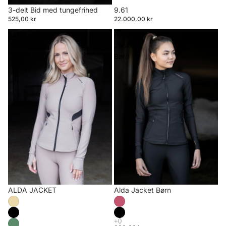
3-delt Bid med tungefrihed
9.61
525,00 kr
22.000,00 kr
ALDA
Alda
JACKET
Jacket
Børn
ALDA JACKET
Alda Jacket Børn