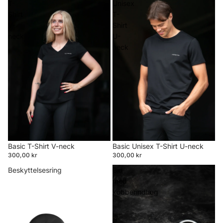
T-
Unisex
Shirt
T-
V-
Shirt
neck
U-
neck
Basic T-Shirt V-neck
Basic Unisex T-Shirt U-neck
300,00 kr
300,00 kr
Beskyttelsesring
Bid
med
kobberindlæg