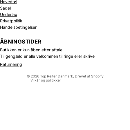
Hovedtøj
Sadel
Underlag
Privatpolitik
Handelsbetingelser
Politik om beskyttelse af persondata
Refusionspolitik
ÅBNINGSTIDER
Leveringspolitik
Butikken er kun åben efter aftale.
Kontaktinformation
Til gengæld er alle velkommen til ringe eller skrive
Servicevilkår
Returnering
Juridisk meddelelse
© 2026
Top Reiter Danmark
, Drevet af Shopify
Vilkår og politikker