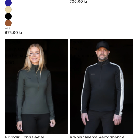
700,00 kr
675,00 kr
Bryndís
Brynjar
Longsleeve
Men's
Performance
Performance
Shirt
Riding
Shirt
Brynjar Men's Performance
Bryndís Longsleeve