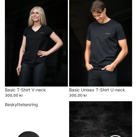
T-
Unisex
Shirt
T-
V-
Shirt
neck
U-
neck
Basic T-Shirt V-neck
Basic Unisex T-Shirt U-neck
300,00 kr
300,00 kr
Beskyttelsesring
Bid
med
kobberindlæg