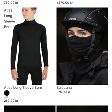
750,00 kr
1.570,00 kr
Atlas
Balaclava
Long
Sleeve
Børn
Atlas Long Sleeve Børn
Balaclava
275,00 kr
250,00 kr
Basic
Basic