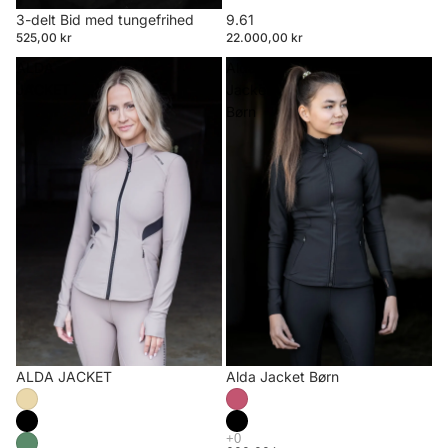
3-delt Bid med tungefrihed
9.61
525,00 kr
22.000,00 kr
ALDA
Alda
JACKET
Jacket
Børn
ALDA JACKET
Alda Jacket Børn