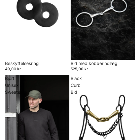
Beskyttelsesring
Bid med kobberindlæg
49,00 kr
525,00 kr
Björt
Black
Unisex
Curb
Sweater
Bid