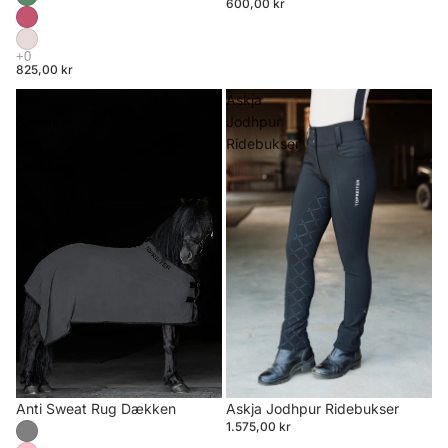
600,00 kr
825,00 kr
Anti
Askja
Sweat
Jodhpur
Rug
Ridebukser
Dækken
Anti Sweat Rug Dækken
Askja Jodhpur Ridebukser
1.575,00 kr