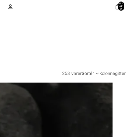
Varer i alt i
indkøbskurven:
0
Konto
Andre muligheder for at logge ind
Ordrer
Profil
253 varer
Sortér
Kolonnegitter