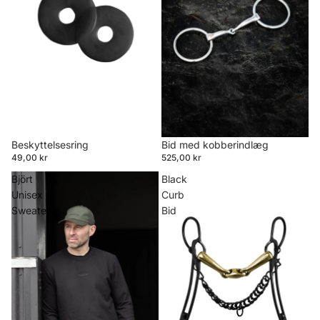
Beskyttelsesring
Bid med kobberindlæg
49,00 kr
525,00 kr
Björt
Black
Unisex
Curb
Sweater
Bid