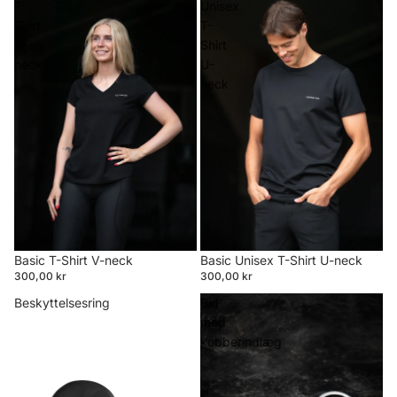
T-
Unisex
Shirt
T-
V-
Shirt
neck
U-
neck
Basic T-Shirt V-neck
Basic Unisex T-Shirt U-neck
300,00 kr
300,00 kr
Beskyttelsesring
Bid
med
kobberindlæg