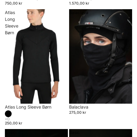
750,00 kr
1.570,00 kr
Atlas
Balaclava
Long
Sleeve
Børn
Atlas Long Sleeve Børn
Balaclava
275,00 kr
250,00 kr
Basic
Basic