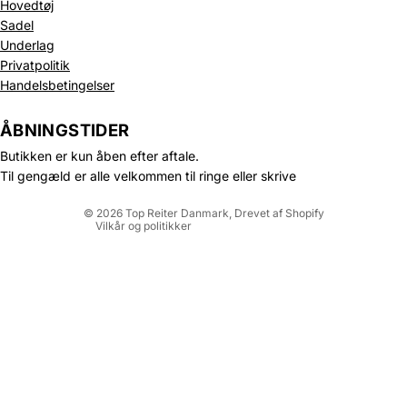
Hovedtøj
Sadel
Underlag
Privatpolitik
Politik om beskyttelse af persondata
Handelsbetingelser
Refusionspolitik
Leveringspolitik
ÅBNINGSTIDER
Kontaktinformation
Butikken er kun åben efter aftale.
Servicevilkår
Til gengæld er alle velkommen til ringe eller skrive
Juridisk meddelelse
© 2026
Top Reiter Danmark
, Drevet af Shopify
Vilkår og politikker