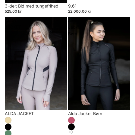
3-delt Bid med tungefrihed
9.61
525,00 kr
22.000,00 kr
ALDA
Alda
JACKET
Jacket
Børn
ALDA JACKET
Alda Jacket Børn