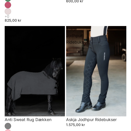
600,00 kr
825,00 kr
Anti
Askja
Sweat
Jodhpur
Rug
Ridebukser
Dækken
Anti Sweat Rug Dækken
Askja Jodhpur Ridebukser
1.575,00 kr