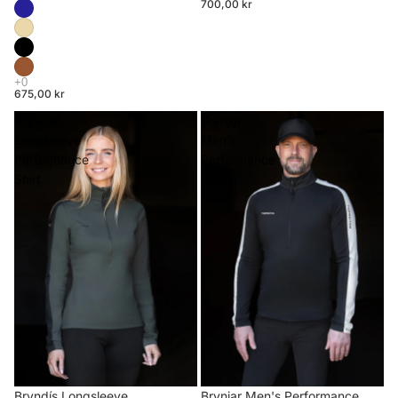
700,00 kr
675,00 kr
Bryndís
Brynjar
Longsleeve
Men's
Performance
Performance
Shirt
Riding
Shirt
Brynjar Men's Performance
Bryndís Longsleeve