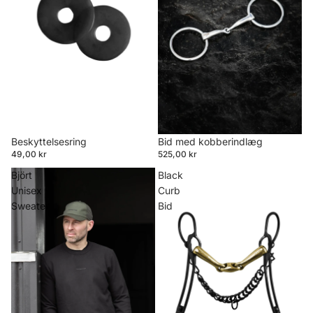
Beskyttelsesring
Bid med kobberindlæg
49,00 kr
525,00 kr
Björt
Black
Unisex
Curb
Sweater
Bid