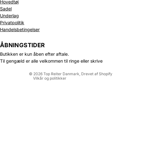
Hovedtøj
Sadel
Underlag
Privatpolitik
Politik om beskyttelse af persondata
Handelsbetingelser
Refusionspolitik
Leveringspolitik
ÅBNINGSTIDER
Kontaktinformation
Butikken er kun åben efter aftale.
Servicevilkår
Til gengæld er alle velkommen til ringe eller skrive
Juridisk meddelelse
© 2026
Top Reiter Danmark
, Drevet af Shopify
Vilkår og politikker