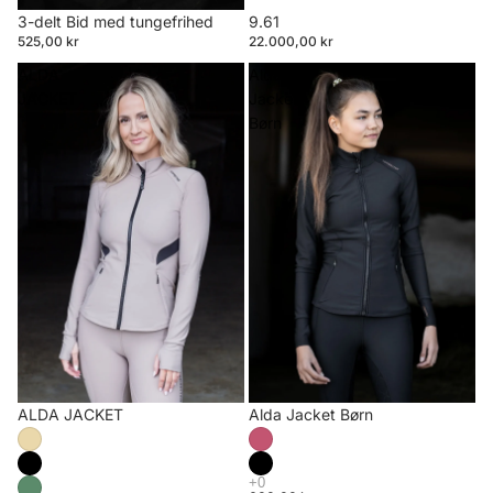
3-delt Bid med tungefrihed
9.61
525,00 kr
22.000,00 kr
ALDA
Alda
JACKET
Jacket
Børn
ALDA JACKET
Alda Jacket Børn