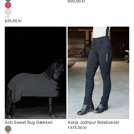
600,00 kr
825,00 kr
Anti
Askja
Sweat
Jodhpur
Rug
Ridebukser
Dækken
Anti Sweat Rug Dækken
Askja Jodhpur Ridebukser
1.575,00 kr