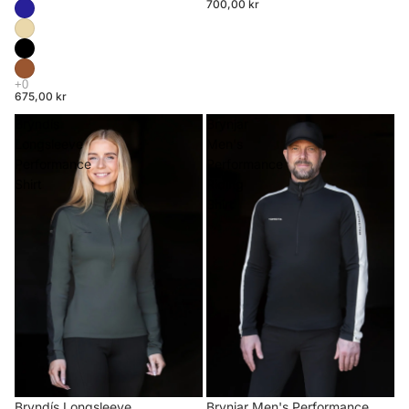
700,00 kr
675,00 kr
Bryndís
Brynjar
Longsleeve
Men's
Performance
Performance
Shirt
Riding
Shirt
Brynjar Men's Performance
Bryndís Longsleeve