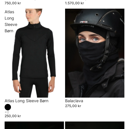
750,00 kr
1.570,00 kr
Atlas
Balaclava
Long
Sleeve
Børn
Atlas Long Sleeve Børn
Balaclava
275,00 kr
250,00 kr
Basic
Basic