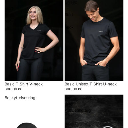
T-
Unisex
Shirt
T-
V-
Shirt
neck
U-
neck
Basic T-Shirt V-neck
Basic Unisex T-Shirt U-neck
300,00 kr
300,00 kr
Beskyttelsesring
Bid
med
kobberindlæg