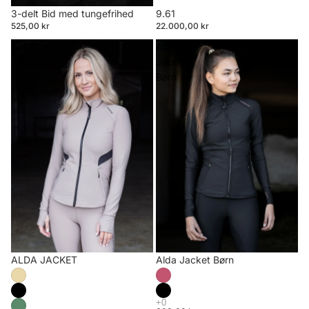
3-delt Bid med tungefrihed
9.61
525,00 kr
22.000,00 kr
ALDA
Alda
JACKET
Jacket
Børn
ALDA JACKET
Alda Jacket Børn