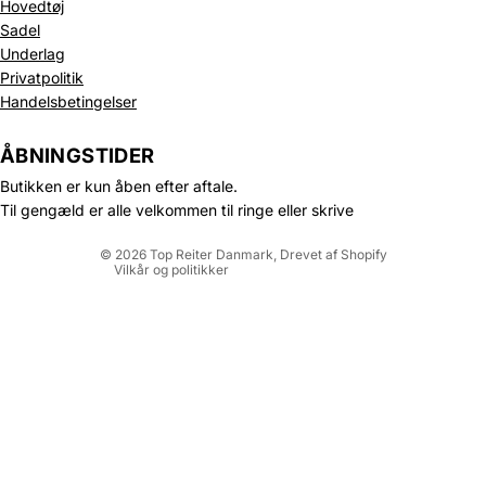
Hovedtøj
Sadel
Underlag
Privatpolitik
Politik om beskyttelse af persondata
Handelsbetingelser
Refusionspolitik
Leveringspolitik
ÅBNINGSTIDER
Kontaktinformation
Butikken er kun åben efter aftale.
Servicevilkår
Til gengæld er alle velkommen til ringe eller skrive
Juridisk meddelelse
© 2026
Top Reiter Danmark
, Drevet af Shopify
Vilkår og politikker