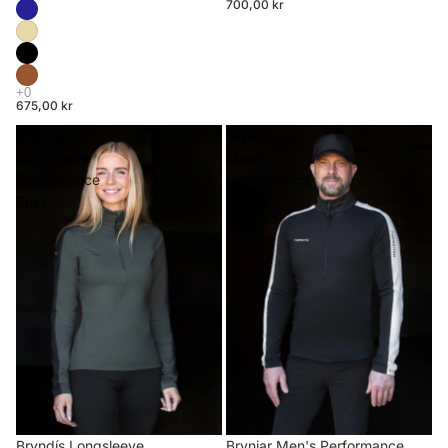
700,00 kr
675,00 kr
Bryndís
Brynjar
Longsleeve
Men's
Performance
Performance
Shirt
Riding
Shirt
Brynjar Men's Performance
Bryndís Longsleeve