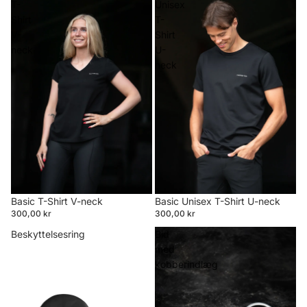
T-
Unisex
Shirt
T-
V-
Shirt
neck
U-
neck
Basic T-Shirt V-neck
Basic Unisex T-Shirt U-neck
300,00 kr
300,00 kr
Beskyttelsesring
Bid
med
kobberindlæg