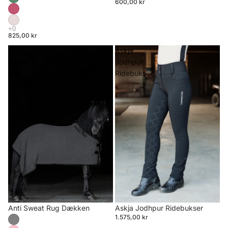
600,00 kr
825,00 kr
Anti
Askja
Sweat
Jodhpur
Rug
Ridebukser
Dækken
Anti Sweat Rug Dækken
Askja Jodhpur Ridebukser
1.575,00 kr