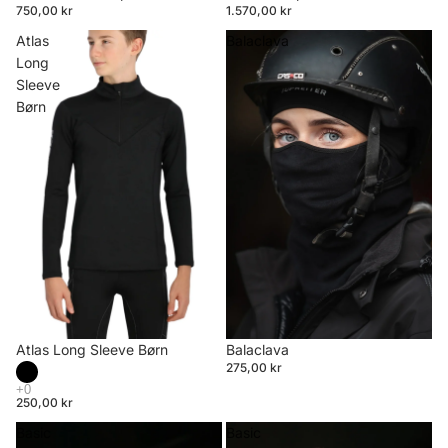
750,00 kr
1.570,00 kr
Atlas
Balaclava
Long
Sleeve
Børn
Atlas Long Sleeve Børn
Balaclava
275,00 kr
250,00 kr
Basic
Basic