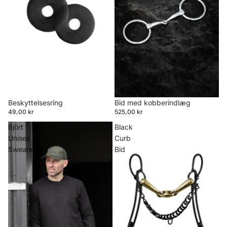
Beskyttelsesring
Bid med kobberindlæg
49,00 kr
525,00 kr
Björt
Black
Unisex
Curb
Sweater
Bid