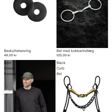
Beskyttelsesring
Bid med kobberindlæg
49,00 kr
525,00 kr
Björt
Black
Unisex
Curb
Sweater
Bid