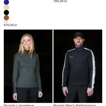
700,00 kr
675,00 kr
Bryndís
Brynjar
Longsleeve
Men's
Performance
Performance
Shirt
Riding
Shirt
Brynjar Men's Performance
Bryndís Longsleeve