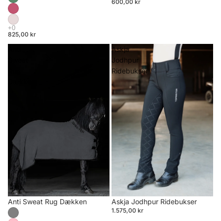
600,00 kr
825,00 kr
Anti
Askja
Sweat
Jodhpur
Rug
Ridebukser
Dækken
Anti Sweat Rug Dækken
Askja Jodhpur Ridebukser
1.575,00 kr