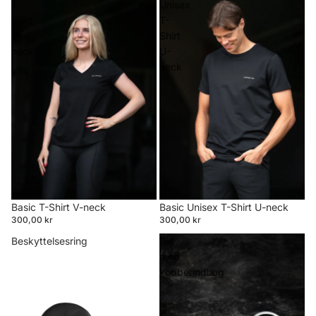
T-
Unisex
Shirt
T-
V-
Shirt
neck
U-
neck
Basic T-Shirt V-neck
Basic Unisex T-Shirt U-neck
300,00 kr
300,00 kr
Beskyttelsesring
Bid
med
kobberindlæg