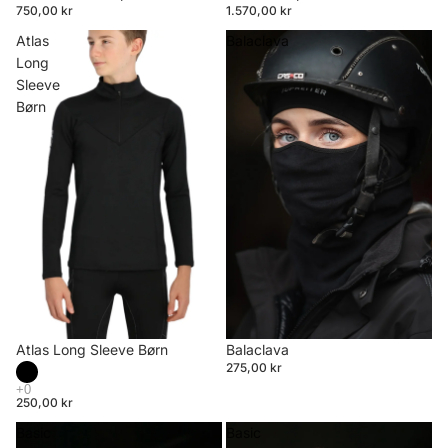
750,00 kr
1.570,00 kr
Atlas
Balaclava
Long
Sleeve
Børn
Atlas Long Sleeve Børn
Balaclava
275,00 kr
250,00 kr
Basic
Basic