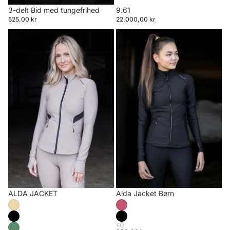
3-delt Bid med tungefrihed
9.61
525,00 kr
22.000,00 kr
ALDA
Alda
JACKET
Jacket
Børn
ALDA JACKET
Alda Jacket Børn