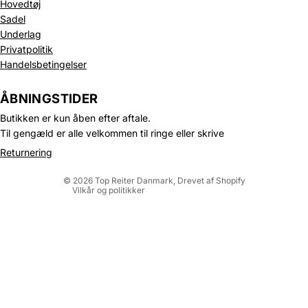
Hovedtøj
Sadel
Underlag
Privatpolitik
Handelsbetingelser
Politik om beskyttelse af persondata
Refusionspolitik
ÅBNINGSTIDER
Leveringspolitik
Butikken er kun åben efter aftale.
Kontaktinformation
Til gengæld er alle velkommen til ringe eller skrive
Servicevilkår
Returnering
Juridisk meddelelse
© 2026
Top Reiter Danmark
, Drevet af Shopify
Vilkår og politikker