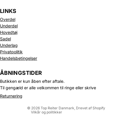
LINKS
Overdel
Underdel
Hovedtøj
Sadel
Underlag
Privatpolitik
Handelsbetingelser
Politik om beskyttelse af persondata
Refusionspolitik
ÅBNINGSTIDER
Leveringspolitik
Butikken er kun åben efter aftale.
Kontaktinformation
Til gengæld er alle velkommen til ringe eller skrive
Servicevilkår
Returnering
Juridisk meddelelse
© 2026
Top Reiter Danmark
, Drevet af Shopify
Vilkår og politikker