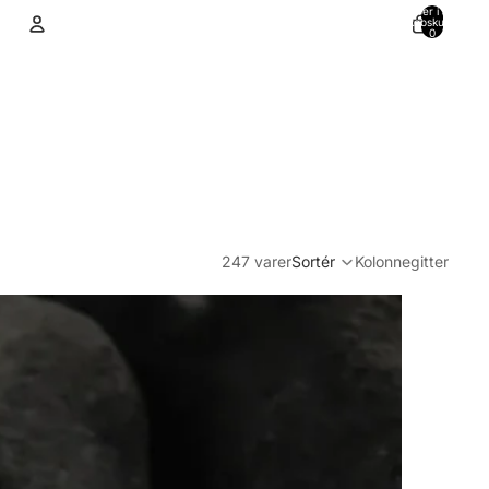
Varer i alt i
indkøbskurven:
0
Konto
Andre muligheder for at logge ind
Ordrer
Profil
247 varer
Sortér
Kolonnegitter