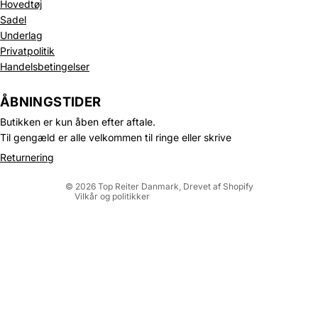
Hovedtøj
Sadel
Underlag
Privatpolitik
Handelsbetingelser
Politik om beskyttelse af persondata
Refusionspolitik
ÅBNINGSTIDER
Leveringspolitik
Butikken er kun åben efter aftale.
Kontaktinformation
Til gengæld er alle velkommen til ringe eller skrive
Servicevilkår
Returnering
Juridisk meddelelse
© 2026
Top Reiter Danmark
, Drevet af Shopify
Vilkår og politikker