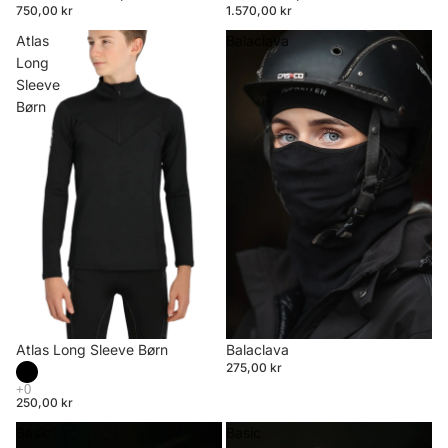
750,00 kr
1.570,00 kr
Atlas
Balaclava
Long
Sleeve
Børn
Atlas Long Sleeve Børn
Balaclava
275,00 kr
250,00 kr
Basic
Basic