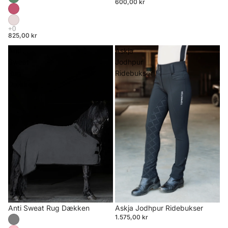
600,00 kr
825,00 kr
Anti
Askja
Sweat
Jodhpur
Rug
Ridebukser
Dækken
Anti Sweat Rug Dækken
Askja Jodhpur Ridebukser
1.575,00 kr