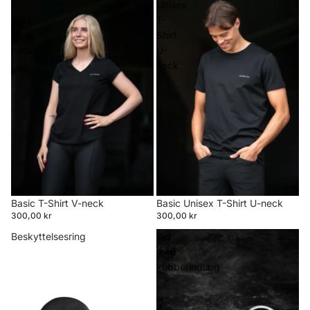
T-
Unisex
Shirt
T-
V-
Shirt
neck
U-
neck
Basic T-Shirt V-neck
Basic Unisex T-Shirt U-neck
300,00 kr
300,00 kr
Beskyttelsesring
Bid
med
kobberindlæg