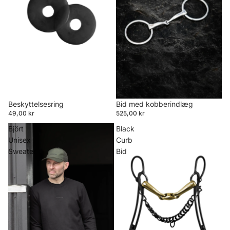
Beskyttelsesring
Bid med kobberindlæg
49,00 kr
525,00 kr
Björt
Black
Unisex
Curb
Sweater
Bid