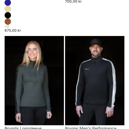
700,00 kr
675,00 kr
Bryndís
Brynjar
Longsleeve
Men's
Performance
Performance
Shirt
Riding
Shirt
Brynjar Men's Performance
Bryndís Longsleeve