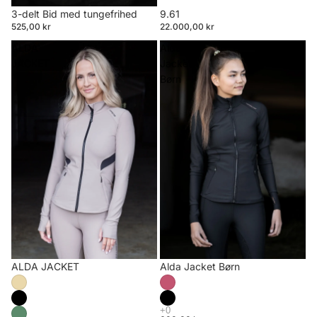
3-delt Bid med tungefrihed
9.61
525,00 kr
22.000,00 kr
ALDA
Alda
JACKET
Jacket
Børn
ALDA JACKET
Alda Jacket Børn