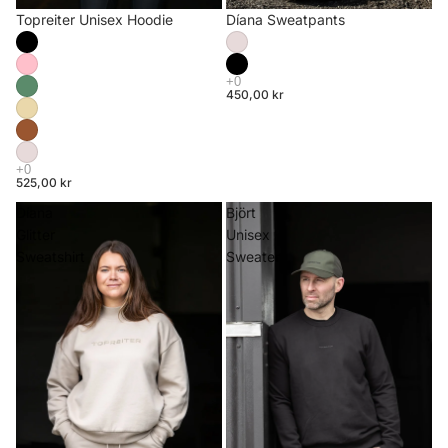
Topreiter Unisex Hoodie
Díana Sweatpants
450,00 kr
525,00 kr
Díana
Björt
Glitter
Unisex
Sweatshirt
Sweater