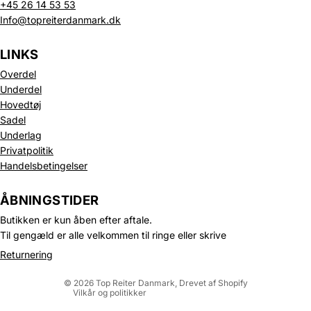
+45 26 14 53 53
Info@topreiterdanmark.dk
LINKS
Overdel
Underdel
Hovedtøj
Sadel
Underlag
Privatpolitik
Handelsbetingelser
Politik om beskyttelse af persondata
Refusionspolitik
ÅBNINGSTIDER
Leveringspolitik
Butikken er kun åben efter aftale.
Kontaktinformation
Til gengæld er alle velkommen til ringe eller skrive
Servicevilkår
Returnering
Juridisk meddelelse
© 2026
Top Reiter Danmark
, Drevet af Shopify
Vilkår og politikker