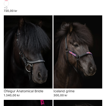
720,00 kr
Ófeigur
Iceland
Anatomical
grime
Bridle
Ófeigur Anatomical Bridle
Iceland grime
1.340,00 kr
300,00 kr
TR
Glitrandi