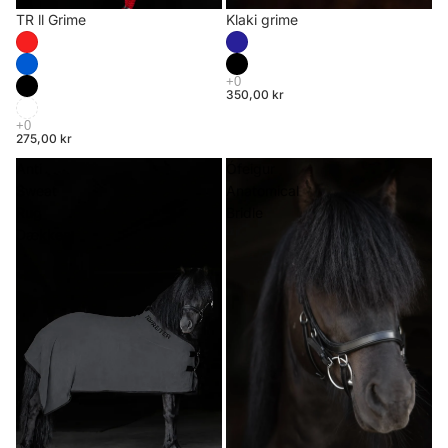
TR ll Grime
Klaki grime
350,00 kr
275,00 kr
Anti
Ófeigur
Sweat
Anatomical
Rug
Bridle
Dækken