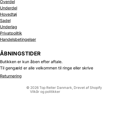
Overdel
Underdel
Hovedtøj
Sadel
Underlag
Privatpolitik
Handelsbetingelser
Politik om beskyttelse af persondata
Refusionspolitik
ÅBNINGSTIDER
Leveringspolitik
Butikken er kun åben efter aftale.
Kontaktinformation
Til gengæld er alle velkommen til ringe eller skrive
Servicevilkår
Returnering
Juridisk meddelelse
© 2026
Top Reiter Danmark
, Drevet af Shopify
Vilkår og politikker