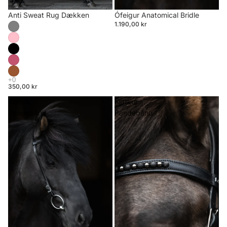
Anti Sweat Rug Dækken
Ófeigur Anatomical Bridle
1.190,00 kr
350,00 kr
Klassik
Kjarkur
Pandebånd
Pandebånd