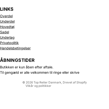
LINKS
Overdel
Underdel
Hovedtøj
Sadel
Underlag
Privatpolitik
Politik om beskyttelse af persondata
Handelsbetingelser
Refusionspolitik
Leveringspolitik
ÅBNINGSTIDER
Kontaktinformation
Butikken er kun åben efter aftale.
Servicevilkår
Til gengæld er alle velkommen til ringe eller skrive
Juridisk meddelelse
© 2026
Top Reiter Danmark
, Drevet af Shopify
Vilkår og politikker