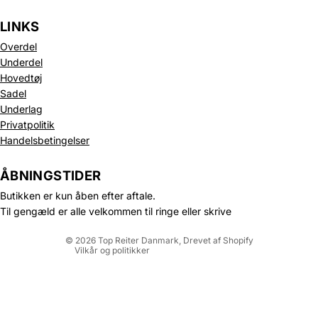
LINKS
Overdel
Underdel
Hovedtøj
Sadel
Underlag
Privatpolitik
Politik om beskyttelse af persondata
Handelsbetingelser
Refusionspolitik
Leveringspolitik
ÅBNINGSTIDER
Kontaktinformation
Butikken er kun åben efter aftale.
Servicevilkår
Til gengæld er alle velkommen til ringe eller skrive
Juridisk meddelelse
© 2026
Top Reiter Danmark
, Drevet af Shopify
Vilkår og politikker