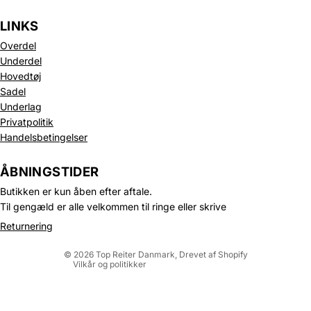
LINKS
Overdel
Underdel
Hovedtøj
Sadel
Underlag
Privatpolitik
Handelsbetingelser
Politik om beskyttelse af persondata
Refusionspolitik
ÅBNINGSTIDER
Leveringspolitik
Butikken er kun åben efter aftale.
Kontaktinformation
Til gengæld er alle velkommen til ringe eller skrive
Servicevilkår
Returnering
Juridisk meddelelse
© 2026
Top Reiter Danmark
, Drevet af Shopify
Vilkår og politikker