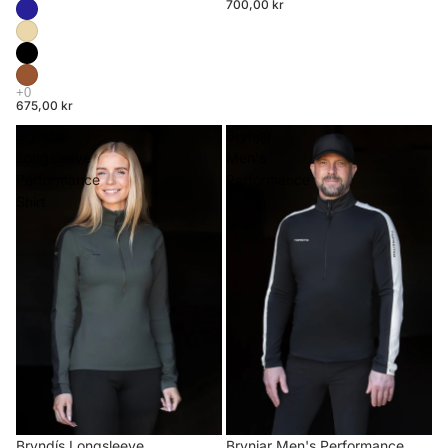
700,00 kr
675,00 kr
Bryndís
Brynjar
Longsleeve
Men's
Performance
Performance
Shirt
Riding
Shirt
Brynjar Men's Performance
Bryndís Longsleeve