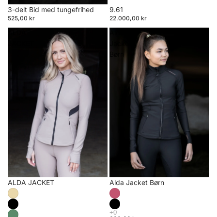
3-delt Bid med tungefrihed
9.61
525,00 kr
22.000,00 kr
ALDA
Alda
JACKET
Jacket
Børn
ALDA JACKET
Alda Jacket Børn