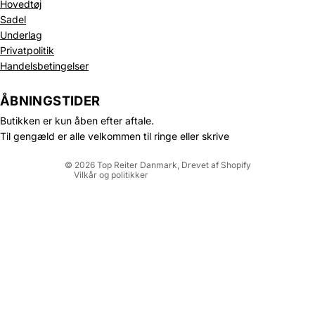
Hovedtøj
Sadel
Underlag
Privatpolitik
Politik om beskyttelse af persondata
Handelsbetingelser
Refusionspolitik
Leveringspolitik
ÅBNINGSTIDER
Kontaktinformation
Butikken er kun åben efter aftale.
Servicevilkår
Til gengæld er alle velkommen til ringe eller skrive
Juridisk meddelelse
© 2026
Top Reiter Danmark
, Drevet af Shopify
Vilkår og politikker