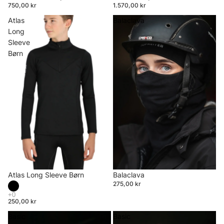
750,00 kr
1.570,00 kr
Atlas
Balaclava
Long
Sleeve
Børn
Atlas Long Sleeve Børn
Balaclava
275,00 kr
250,00 kr
Basic
Basic