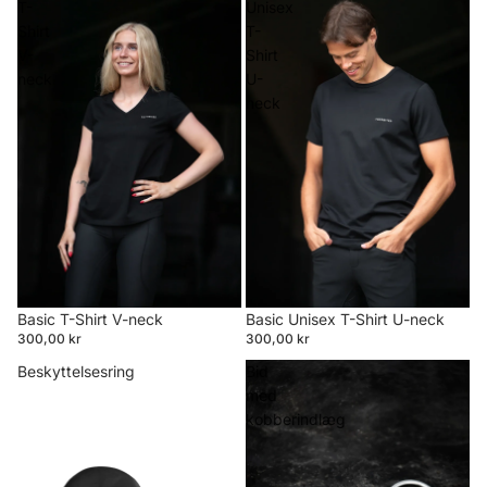
T-
Unisex
Shirt
T-
V-
Shirt
neck
U-
neck
Basic T-Shirt V-neck
Basic Unisex T-Shirt U-neck
300,00 kr
300,00 kr
Beskyttelsesring
Bid
med
kobberindlæg