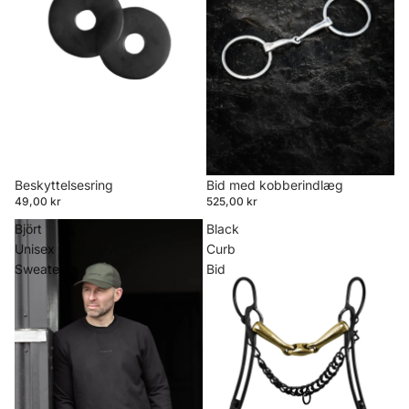
Beskyttelsesring
Bid med kobberindlæg
49,00 kr
525,00 kr
Björt
Black
Unisex
Curb
Sweater
Bid