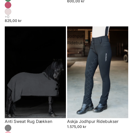
600,00 kr
825,00 kr
Anti
Askja
Sweat
Jodhpur
Rug
Ridebukser
Dækken
Anti Sweat Rug Dækken
Askja Jodhpur Ridebukser
1.575,00 kr