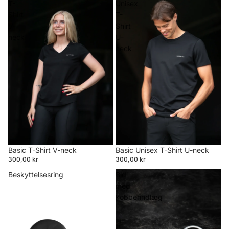
T-
Unisex
Shirt
T-
V-
Shirt
neck
U-
neck
Basic T-Shirt V-neck
Basic Unisex T-Shirt U-neck
300,00 kr
300,00 kr
Beskyttelsesring
Bid
med
kobberindlæg