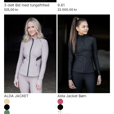
3-delt Bid med tungefrihed
9.61
525,00 kr
22.000,00 kr
ALDA
Alda
JACKET
Jacket
Børn
ALDA JACKET
Alda Jacket Børn