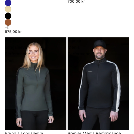
700,00 kr
675,00 kr
Bryndís
Brynjar
Longsleeve
Men's
Performance
Performance
Shirt
Riding
Shirt
Brynjar Men's Performance
Bryndís Longsleeve