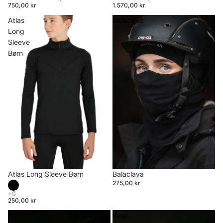
750,00 kr
1.570,00 kr
Atlas
Balaclava
Long
Sleeve
Børn
Atlas Long Sleeve Børn
Balaclava
275,00 kr
250,00 kr
Basic
Basic