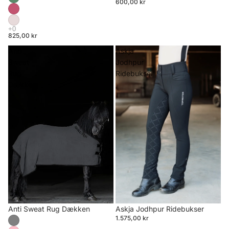
600,00 kr
825,00 kr
Anti
Askja
Sweat
Jodhpur
Rug
Ridebukser
Dækken
Anti Sweat Rug Dækken
Askja Jodhpur Ridebukser
1.575,00 kr