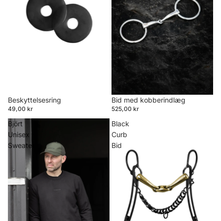
Beskyttelsesring
Bid med kobberindlæg
49,00 kr
525,00 kr
Björt
Black
Unisex
Curb
Sweater
Bid