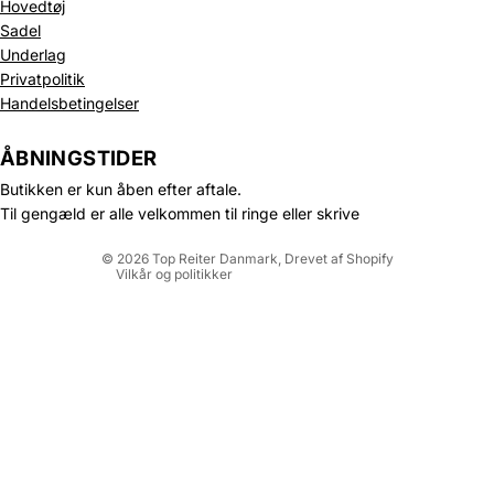
Hovedtøj
Sadel
Underlag
Privatpolitik
Politik om beskyttelse af persondata
Handelsbetingelser
Refusionspolitik
Leveringspolitik
ÅBNINGSTIDER
Kontaktinformation
Butikken er kun åben efter aftale.
Servicevilkår
Til gengæld er alle velkommen til ringe eller skrive
Juridisk meddelelse
© 2026
Top Reiter Danmark
, Drevet af Shopify
Vilkår og politikker