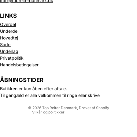
Info@topreiterdanmark.dk
LINKS
Overdel
Underdel
Hovedtøj
Sadel
Underlag
Privatpolitik
Politik om beskyttelse af persondata
Handelsbetingelser
Refusionspolitik
Leveringspolitik
ÅBNINGSTIDER
Kontaktinformation
Butikken er kun åben efter aftale.
Servicevilkår
Til gengæld er alle velkommen til ringe eller skrive
Juridisk meddelelse
© 2026
Top Reiter Danmark
, Drevet af Shopify
Vilkår og politikker