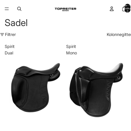
Varer i a
indkøbsku
0
Sadel
Filtrer
Kolonnegitte
Spirit
Spirit
Dual
Mono