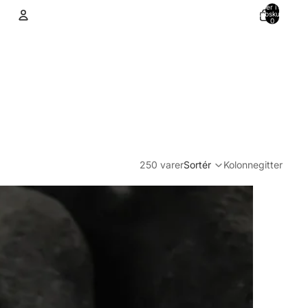
Varer i alt i
indkøbskurven:
0
Konto
Andre muligheder for at logge ind
Ordrer
Profil
250 varer
Sortér
Kolonnegitter