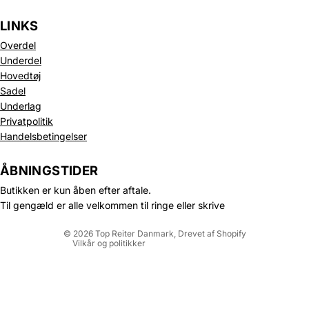
LINKS
Overdel
Underdel
Hovedtøj
Sadel
Underlag
Privatpolitik
Politik om beskyttelse af persondata
Handelsbetingelser
Refusionspolitik
Leveringspolitik
ÅBNINGSTIDER
Kontaktinformation
Butikken er kun åben efter aftale.
Servicevilkår
Til gengæld er alle velkommen til ringe eller skrive
Juridisk meddelelse
© 2026
Top Reiter Danmark
, Drevet af Shopify
Vilkår og politikker