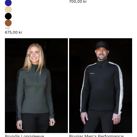
700,00 kr
675,00 kr
Bryndís
Brynjar
Longsleeve
Men's
Performance
Performance
Shirt
Riding
Shirt
Brynjar Men's Performance
Bryndís Longsleeve