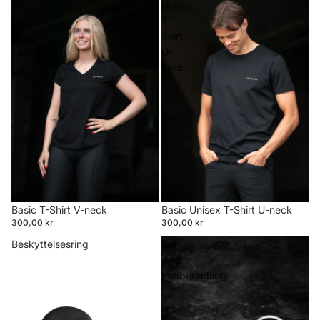
T-
Unisex
Shirt
T-
V-
Shirt
neck
U-
neck
Basic T-Shirt V-neck
Basic Unisex T-Shirt U-neck
300,00 kr
300,00 kr
Beskyttelsesring
Bid
med
kobberindlæg