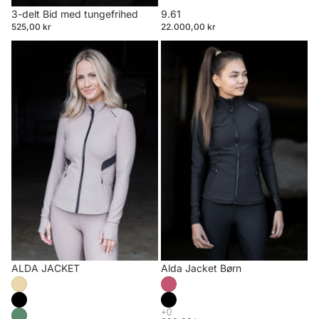
3-delt Bid med tungefrihed
9.61
525,00 kr
22.000,00 kr
ALDA
Alda
JACKET
Jacket
Børn
ALDA JACKET
Alda Jacket Børn