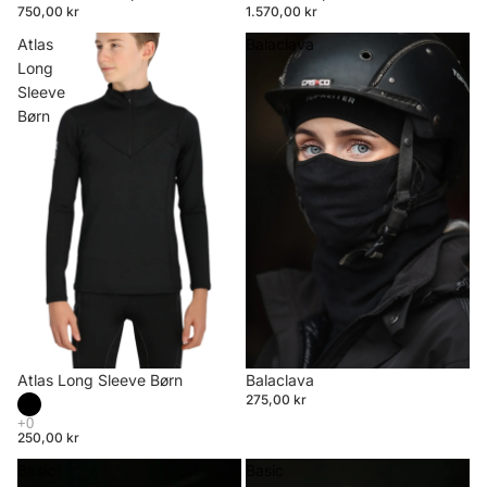
750,00 kr
1.570,00 kr
Atlas
Balaclava
Long
Sleeve
Børn
Atlas Long Sleeve Børn
Balaclava
275,00 kr
250,00 kr
Basic
Basic