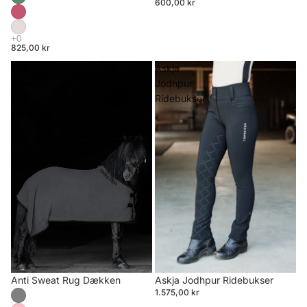
600,00 kr
825,00 kr
Anti
Askja
Sweat
Jodhpur
Rug
Ridebukser
Dækken
Anti Sweat Rug Dækken
Askja Jodhpur Ridebukser
1.575,00 kr