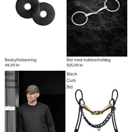
Beskyttelsesring
Bid med kobberindlæg
49,00 kr
525,00 kr
Björt
Black
Unisex
Curb
Sweater
Bid