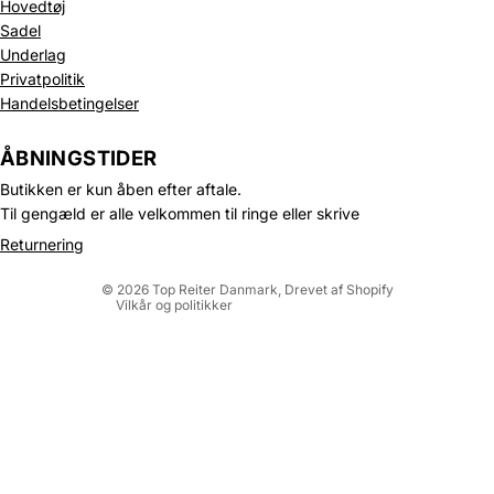
Hovedtøj
Sadel
Underlag
Privatpolitik
Handelsbetingelser
Politik om beskyttelse af persondata
Refusionspolitik
ÅBNINGSTIDER
Leveringspolitik
Butikken er kun åben efter aftale.
Kontaktinformation
Til gengæld er alle velkommen til ringe eller skrive
Servicevilkår
Returnering
Juridisk meddelelse
© 2026
Top Reiter Danmark
, Drevet af Shopify
Vilkår og politikker