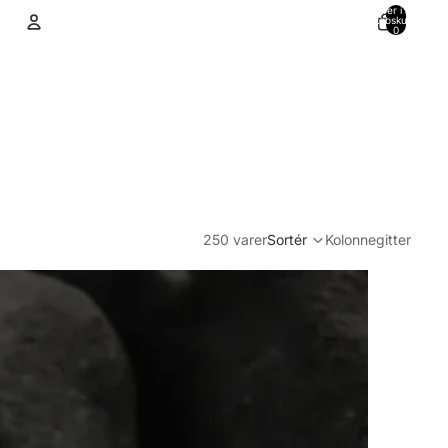
Varer i alt i
indkøbskurven:
0
Konto
Andre muligheder for at logge ind
Ordrer
Profil
250 varer
Sortér
Kolonnegitter