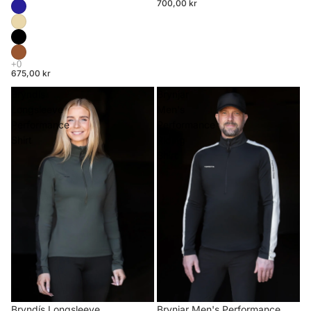
700,00 kr
675,00 kr
Bryndís
Brynjar
Longsleeve
Men's
Performance
Performance
Shirt
Riding
Shirt
Brynjar Men's Performance
Bryndís Longsleeve