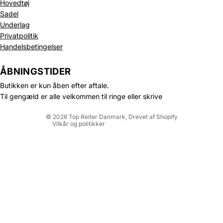
Hovedtøj
Sadel
Underlag
Privatpolitik
Politik om beskyttelse af persondata
Handelsbetingelser
Refusionspolitik
Leveringspolitik
ÅBNINGSTIDER
Kontaktinformation
Butikken er kun åben efter aftale.
Servicevilkår
Til gengæld er alle velkommen til ringe eller skrive
Juridisk meddelelse
© 2026
Top Reiter Danmark
, Drevet af Shopify
Vilkår og politikker