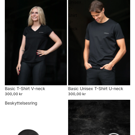
T-
Unisex
Shirt
T-
V-
Shirt
neck
U-
neck
Basic T-Shirt V-neck
Basic Unisex T-Shirt U-neck
300,00 kr
300,00 kr
Beskyttelsesring
Bid
med
kobberindlæg