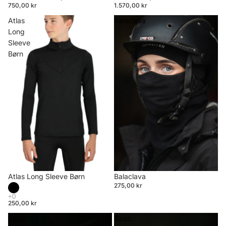
750,00 kr
1.570,00 kr
Atlas
Balaclava
Long
Sleeve
Børn
Atlas Long Sleeve Børn
Balaclava
275,00 kr
250,00 kr
Basic
Basic