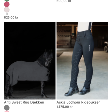
600,00 kr
825,00 kr
Anti
Askja
Sweat
Jodhpur
Rug
Ridebukser
Dækken
Anti Sweat Rug Dækken
Askja Jodhpur Ridebukser
1.575,00 kr