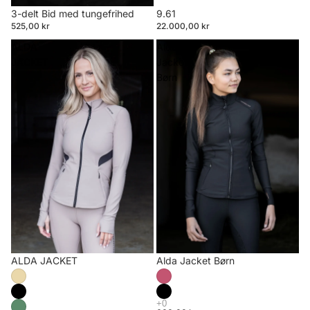
3-delt Bid med tungefrihed
9.61
525,00 kr
22.000,00 kr
ALDA
Alda
JACKET
Jacket
Børn
ALDA JACKET
Alda Jacket Børn