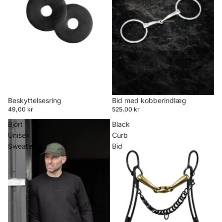
Beskyttelsesring
Bid med kobberindlæg
49,00 kr
525,00 kr
Björt
Black
Unisex
Curb
Sweater
Bid