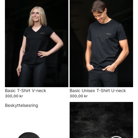
T-
Unisex
Shirt
T-
V-
Shirt
neck
U-
neck
Basic T-Shirt V-neck
Basic Unisex T-Shirt U-neck
300,00 kr
300,00 kr
Beskyttelsesring
Bid
med
kobberindlæg