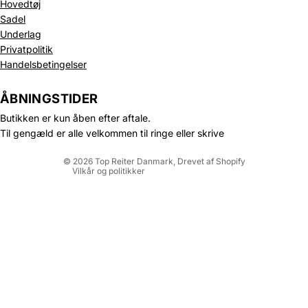
Hovedtøj
Sadel
Underlag
Privatpolitik
Politik om beskyttelse af persondata
Handelsbetingelser
Refusionspolitik
Leveringspolitik
ÅBNINGSTIDER
Kontaktinformation
Butikken er kun åben efter aftale.
Servicevilkår
Til gengæld er alle velkommen til ringe eller skrive
Juridisk meddelelse
© 2026
Top Reiter Danmark
, Drevet af Shopify
Vilkår og politikker