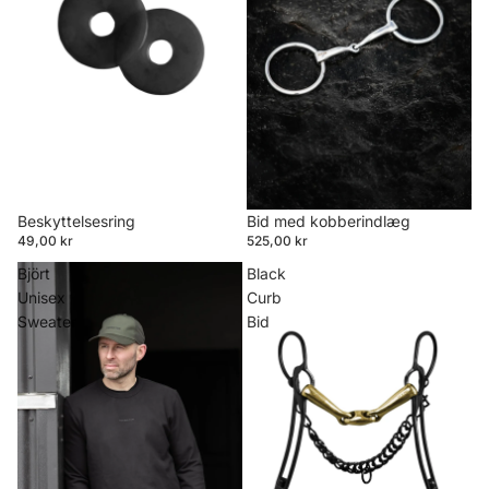
Beskyttelsesring
Bid med kobberindlæg
49,00 kr
525,00 kr
Björt
Black
Unisex
Curb
Sweater
Bid