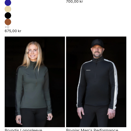
700,00 kr
675,00 kr
Bryndís
Brynjar
Longsleeve
Men's
Performance
Performance
Shirt
Riding
Shirt
Brynjar Men's Performance
Bryndís Longsleeve