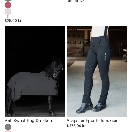
600,00 kr
825,00 kr
Anti
Askja
Sweat
Jodhpur
Rug
Ridebukser
Dækken
Anti Sweat Rug Dækken
Askja Jodhpur Ridebukser
1.575,00 kr