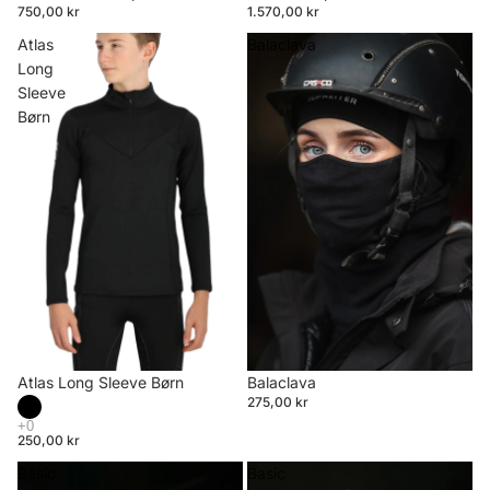
750,00 kr
1.570,00 kr
Atlas
Balaclava
Long
Sleeve
Børn
Atlas Long Sleeve Børn
Balaclava
275,00 kr
250,00 kr
Basic
Basic