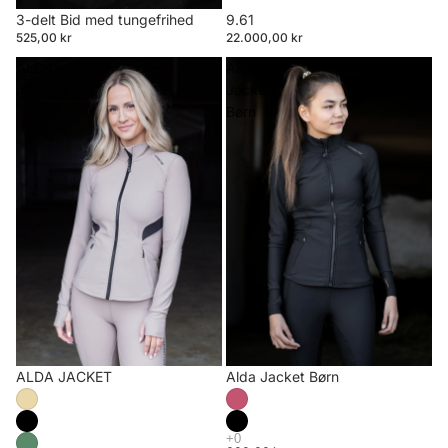
3-delt Bid med tungefrihed
9.61
525,00 kr
22.000,00 kr
ALDA
Alda
JACKET
Jacket
Børn
ALDA JACKET
Alda Jacket Børn