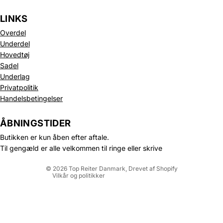
LINKS
Overdel
Underdel
Hovedtøj
Sadel
Underlag
Privatpolitik
Politik om beskyttelse af persondata
Handelsbetingelser
Refusionspolitik
Leveringspolitik
ÅBNINGSTIDER
Kontaktinformation
Butikken er kun åben efter aftale.
Servicevilkår
Til gengæld er alle velkommen til ringe eller skrive
Juridisk meddelelse
© 2026
Top Reiter Danmark
, Drevet af Shopify
Vilkår og politikker