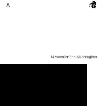
Varer i alt i
indkøbskurven:
0
Konto
Andre muligheder for at logge ind
Ordrer
Profil
14 varer
Sortér
Kolonnegitter