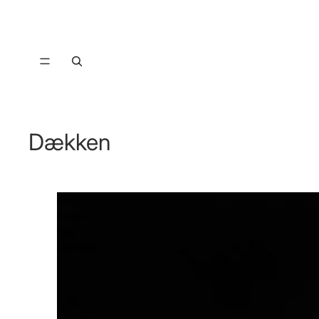
Dækken
Anti
Sweat
Rug
Dækken