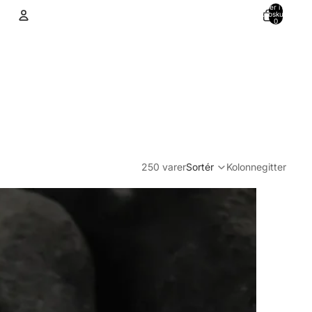
Varer i alt i
indkøbskurven:
0
Konto
Andre muligheder for at logge ind
Ordrer
Profil
250 varer
Sortér
Kolonnegitter