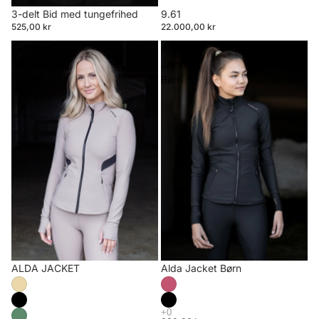
3-delt Bid med tungefrihed
9.61
525,00 kr
22.000,00 kr
ALDA
Alda
JACKET
Jacket
Børn
ALDA JACKET
Alda Jacket Børn