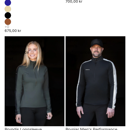
700,00 kr
675,00 kr
Bryndís
Brynjar
Longsleeve
Men's
Performance
Performance
Shirt
Riding
Shirt
Brynjar Men's Performance
Bryndís Longsleeve