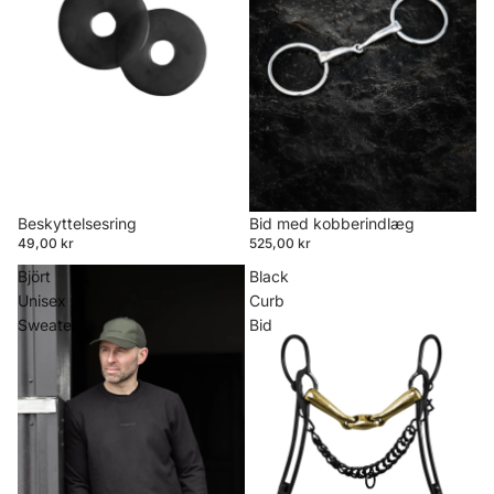
Beskyttelsesring
Bid med kobberindlæg
49,00 kr
525,00 kr
Björt
Black
Unisex
Curb
Sweater
Bid