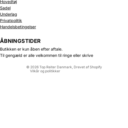
Hovedtøj
Sadel
Underlag
Privatpolitik
Politik om beskyttelse af persondata
Handelsbetingelser
Refusionspolitik
Leveringspolitik
ÅBNINGSTIDER
Kontaktinformation
Butikken er kun åben efter aftale.
Servicevilkår
Til gengæld er alle velkommen til ringe eller skrive
Juridisk meddelelse
© 2026
Top Reiter Danmark
, Drevet af Shopify
Vilkår og politikker