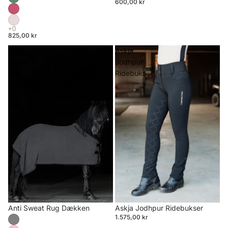
600,00 kr
825,00 kr
Anti
Askja
Sweat
Jodhpur
Rug
Ridebukser
Dækken
Anti Sweat Rug Dækken
Askja Jodhpur Ridebukser
1.575,00 kr