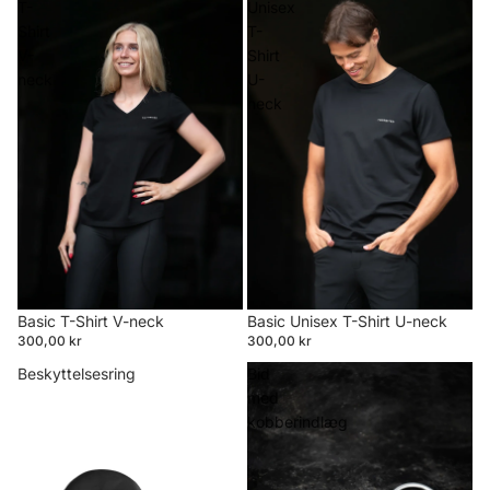
T-
Unisex
Shirt
T-
V-
Shirt
neck
U-
neck
Basic T-Shirt V-neck
Basic Unisex T-Shirt U-neck
300,00 kr
300,00 kr
Beskyttelsesring
Bid
med
kobberindlæg