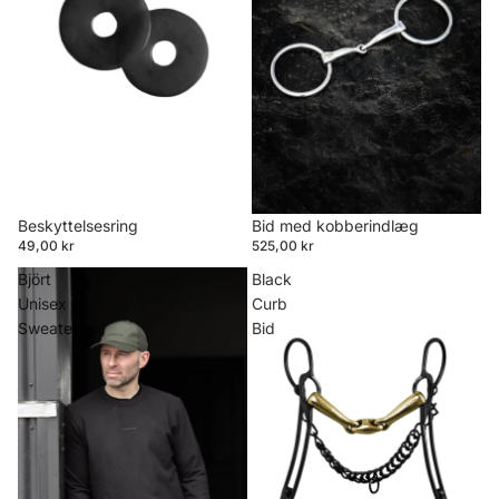
Beskyttelsesring
Bid med kobberindlæg
49,00 kr
525,00 kr
Björt
Black
Unisex
Curb
Sweater
Bid