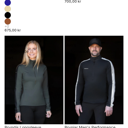
700,00 kr
675,00 kr
Bryndís
Brynjar
Longsleeve
Men's
Performance
Performance
Shirt
Riding
Shirt
Brynjar Men's Performance
Bryndís Longsleeve