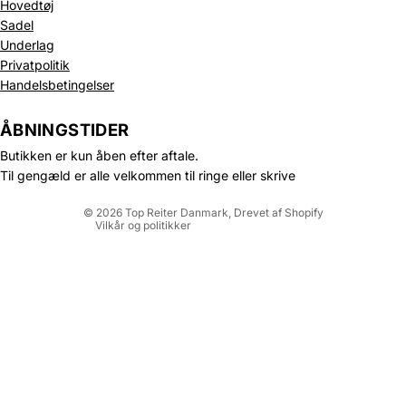
Hovedtøj
Sadel
Underlag
Privatpolitik
Politik om beskyttelse af persondata
Handelsbetingelser
Refusionspolitik
Leveringspolitik
ÅBNINGSTIDER
Kontaktinformation
Butikken er kun åben efter aftale.
Servicevilkår
Til gengæld er alle velkommen til ringe eller skrive
Juridisk meddelelse
© 2026
Top Reiter Danmark
, Drevet af Shopify
Vilkår og politikker