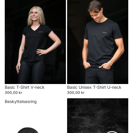
T-
Unisex
Shirt
T-
V-
Shirt
neck
U-
neck
Basic T-Shirt V-neck
Basic Unisex T-Shirt U-neck
300,00 kr
300,00 kr
Beskyttelsesring
Bid
med
kobberindlæg