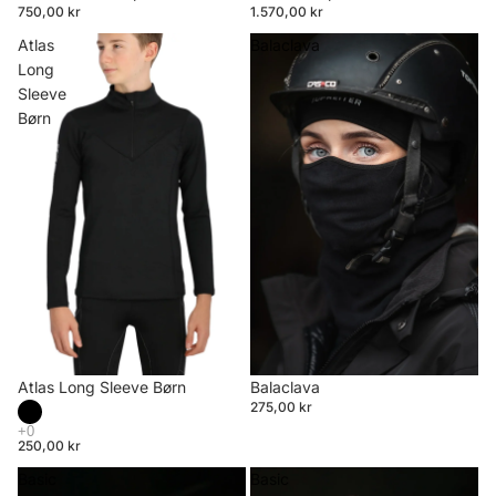
750,00 kr
1.570,00 kr
Atlas
Balaclava
Long
Sleeve
Børn
Atlas Long Sleeve Børn
Balaclava
275,00 kr
250,00 kr
Basic
Basic