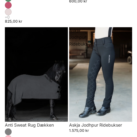
600,00 kr
825,00 kr
Anti
Askja
Sweat
Jodhpur
Rug
Ridebukser
Dækken
Anti Sweat Rug Dækken
Askja Jodhpur Ridebukser
1.575,00 kr