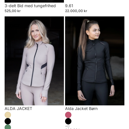
3-delt Bid med tungefrihed
9.61
525,00 kr
22.000,00 kr
ALDA
Alda
JACKET
Jacket
Børn
ALDA JACKET
Alda Jacket Børn