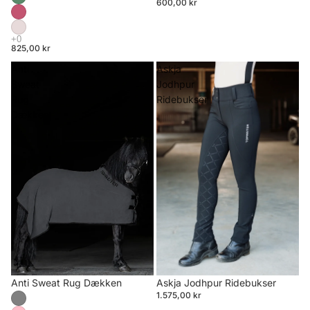
600,00 kr
825,00 kr
Anti
Askja
Sweat
Jodhpur
Rug
Ridebukser
Dækken
Anti Sweat Rug Dækken
Askja Jodhpur Ridebukser
1.575,00 kr