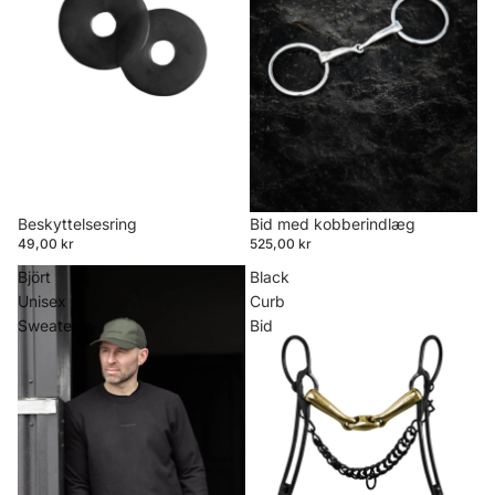
Beskyttelsesring
Bid med kobberindlæg
49,00 kr
525,00 kr
Björt
Black
Unisex
Curb
Sweater
Bid