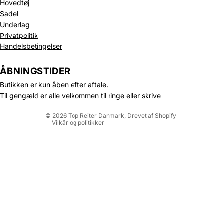
Hovedtøj
Sadel
Underlag
Privatpolitik
Politik om beskyttelse af persondata
Handelsbetingelser
Refusionspolitik
Leveringspolitik
ÅBNINGSTIDER
Kontaktinformation
Butikken er kun åben efter aftale.
Servicevilkår
Til gengæld er alle velkommen til ringe eller skrive
Juridisk meddelelse
© 2026
Top Reiter Danmark
, Drevet af Shopify
Vilkår og politikker