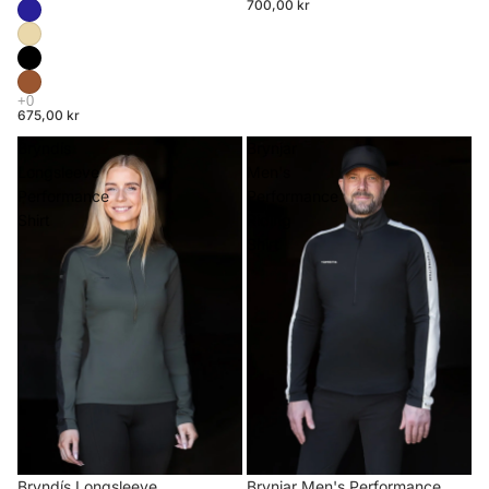
700,00 kr
675,00 kr
Bryndís
Brynjar
Longsleeve
Men's
Performance
Performance
Shirt
Riding
Shirt
Brynjar Men's Performance
Bryndís Longsleeve