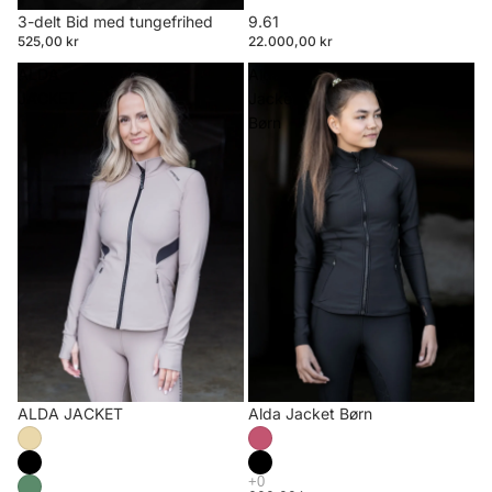
3-delt Bid med tungefrihed
9.61
525,00 kr
22.000,00 kr
ALDA
Alda
JACKET
Jacket
Børn
ALDA JACKET
Alda Jacket Børn