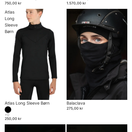
750,00 kr
1.570,00 kr
Atlas
Balaclava
Long
Sleeve
Børn
Atlas Long Sleeve Børn
Balaclava
275,00 kr
250,00 kr
Basic
Basic