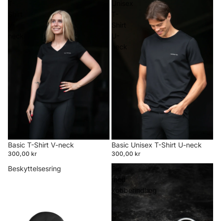
T-
Unisex
Shirt
T-
V-
Shirt
neck
U-
neck
Basic T-Shirt V-neck
Basic Unisex T-Shirt U-neck
300,00 kr
300,00 kr
Beskyttelsesring
Bid
med
kobberindlæg