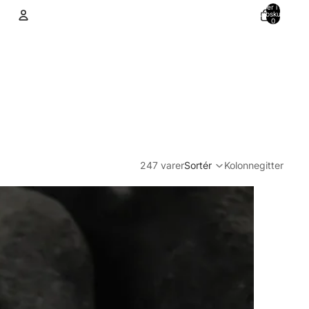
Varer i alt i
indkøbskurven:
0
Konto
Andre muligheder for at logge ind
Ordrer
Profil
247 varer
Sortér
Kolonnegitter