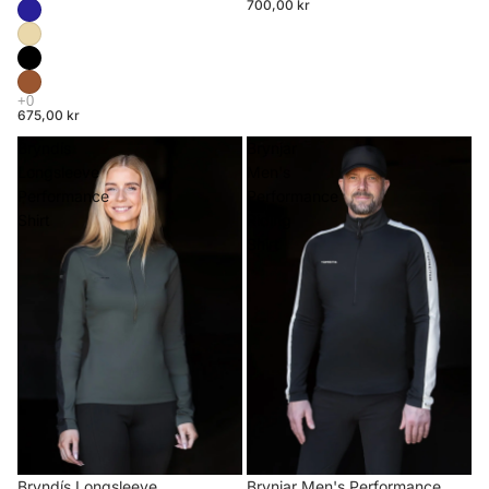
700,00 kr
675,00 kr
Bryndís
Brynjar
Longsleeve
Men's
Performance
Performance
Shirt
Riding
Shirt
Brynjar Men's Performance
Bryndís Longsleeve