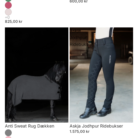
600,00 kr
825,00 kr
Anti
Askja
Sweat
Jodhpur
Rug
Ridebukser
Dækken
Anti Sweat Rug Dækken
Askja Jodhpur Ridebukser
1.575,00 kr