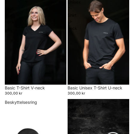
T-
Unisex
Shirt
T-
V-
Shirt
neck
U-
neck
Basic T-Shirt V-neck
Basic Unisex T-Shirt U-neck
300,00 kr
300,00 kr
Beskyttelsesring
Bid
med
kobberindlæg