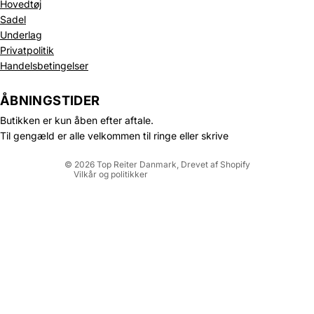
Hovedtøj
Sadel
Underlag
Privatpolitik
Politik om beskyttelse af persondata
Handelsbetingelser
Refusionspolitik
Leveringspolitik
ÅBNINGSTIDER
Kontaktinformation
Butikken er kun åben efter aftale.
Servicevilkår
Til gengæld er alle velkommen til ringe eller skrive
Juridisk meddelelse
© 2026
Top Reiter Danmark
, Drevet af Shopify
Vilkår og politikker