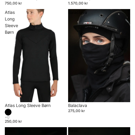
750,00 kr
1.570,00 kr
Atlas
Balaclava
Long
Sleeve
Børn
Atlas Long Sleeve Børn
Balaclava
275,00 kr
250,00 kr
Basic
Basic