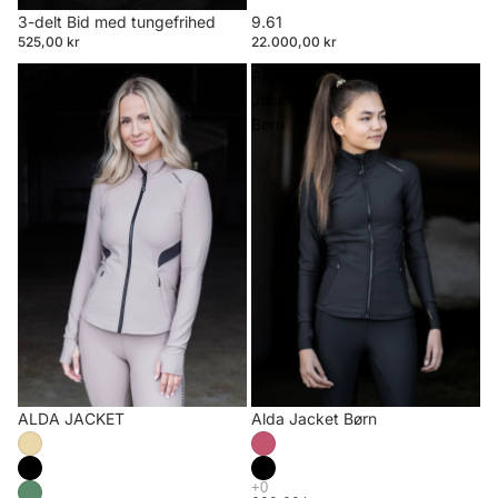
3-delt Bid med tungefrihed
9.61
525,00 kr
22.000,00 kr
ALDA
Alda
JACKET
Jacket
Børn
ALDA JACKET
Alda Jacket Børn