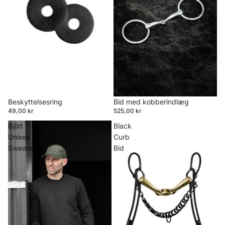
Beskyttelsesring
Bid med kobberindlæg
49,00 kr
525,00 kr
Björt
Black
Unisex
Curb
Sweater
Bid