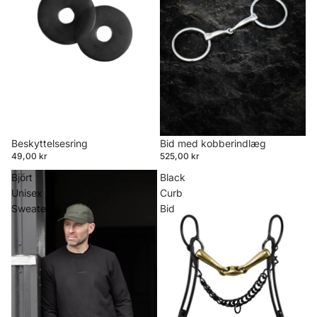
Beskyttelsesring
Bid med kobberindlæg
49,00 kr
525,00 kr
Björt
Black
Unisex
Curb
Sweater
Bid