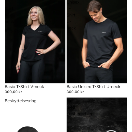
T-
Unisex
Shirt
T-
V-
Shirt
neck
U-
neck
Basic T-Shirt V-neck
Basic Unisex T-Shirt U-neck
300,00 kr
300,00 kr
Beskyttelsesring
Bid
med
kobberindlæg