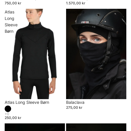
750,00 kr
1.570,00 kr
Atlas
Balaclava
Long
Sleeve
Børn
Atlas Long Sleeve Børn
Balaclava
275,00 kr
250,00 kr
Basic
Basic