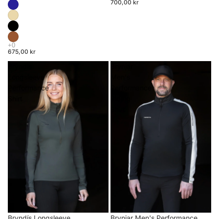
700,00 kr
675,00 kr
Bryndís
Brynjar
Longsleeve
Men's
Performance
Performance
Shirt
Riding
Shirt
Brynjar Men's Performance
Bryndís Longsleeve