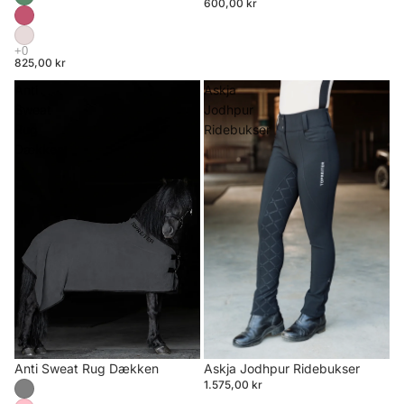
600,00 kr
825,00 kr
Anti
Askja
Sweat
Jodhpur
Rug
Ridebukser
Dækken
Anti Sweat Rug Dækken
Askja Jodhpur Ridebukser
1.575,00 kr