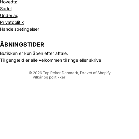
Hovedtøj
Sadel
Underlag
Privatpolitik
Politik om beskyttelse af persondata
Handelsbetingelser
Refusionspolitik
Leveringspolitik
ÅBNINGSTIDER
Kontaktinformation
Butikken er kun åben efter aftale.
Servicevilkår
Til gengæld er alle velkommen til ringe eller skrive
Juridisk meddelelse
© 2026
Top Reiter Danmark
, Drevet af Shopify
Vilkår og politikker