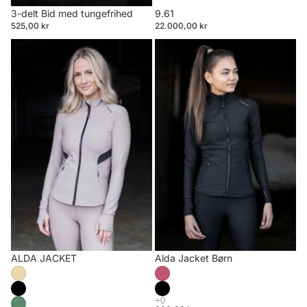
3-delt Bid med tungefrihed
9.61
525,00 kr
22.000,00 kr
ALDA
Alda
JACKET
Jacket
Børn
ALDA JACKET
Alda Jacket Børn