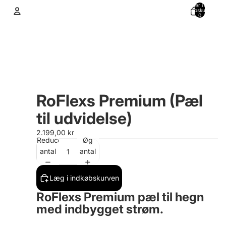
Varer i alt i
indkøbskurven:
0
Konto
Andre muligheder for at logge ind
Ordrer
Profil
RoFlexs Premium (Pæl
til udvidelse)
2.199,00 kr
Reducer
Øg
antal
antal
Læg i indkøbskurven
RoFlexs Premium pæl til hegn
med indbygget strøm.