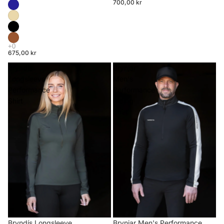
700,00 kr
675,00 kr
Bryndís
Brynjar
Longsleeve
Men's
Performance
Performance
Shirt
Riding
Shirt
Brynjar Men's Performance
Bryndís Longsleeve