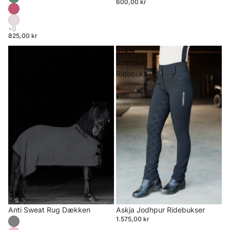
600,00 kr
825,00 kr
Anti
Askja
Sweat
Jodhpur
Rug
Ridebukser
Dækken
Anti Sweat Rug Dækken
Askja Jodhpur Ridebukser
1.575,00 kr