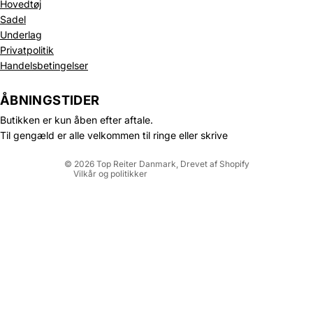
Hovedtøj
Sadel
Underlag
Privatpolitik
Politik om beskyttelse af persondata
Handelsbetingelser
Refusionspolitik
Leveringspolitik
ÅBNINGSTIDER
Kontaktinformation
Butikken er kun åben efter aftale.
Servicevilkår
Til gengæld er alle velkommen til ringe eller skrive
Juridisk meddelelse
© 2026
Top Reiter Danmark
, Drevet af Shopify
Vilkår og politikker