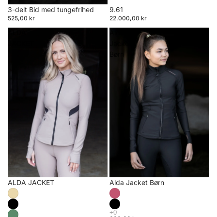
3-delt Bid med tungefrihed
9.61
525,00 kr
22.000,00 kr
ALDA
Alda
JACKET
Jacket
Børn
ALDA JACKET
Alda Jacket Børn