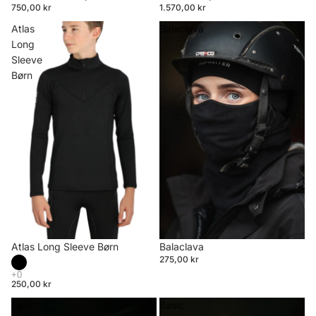
750,00 kr
1.570,00 kr
Atlas
Balaclava
Long
Sleeve
Børn
Atlas Long Sleeve Børn
Balaclava
275,00 kr
250,00 kr
Basic
Basic