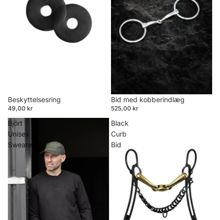
Beskyttelsesring
Bid med kobberindlæg
49,00 kr
525,00 kr
Björt
Black
Unisex
Curb
Sweater
Bid