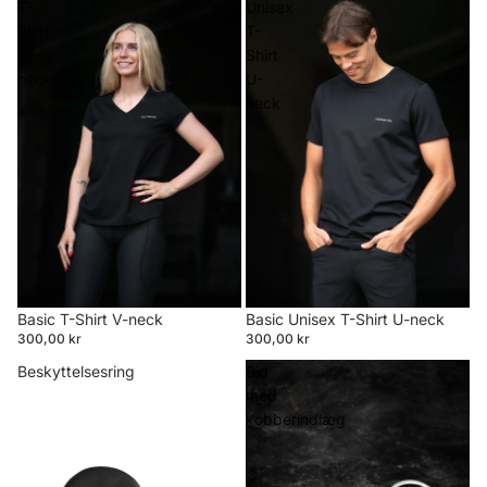
T-
Unisex
Shirt
T-
V-
Shirt
neck
U-
neck
Basic T-Shirt V-neck
Basic Unisex T-Shirt U-neck
300,00 kr
300,00 kr
Beskyttelsesring
Bid
med
kobberindlæg