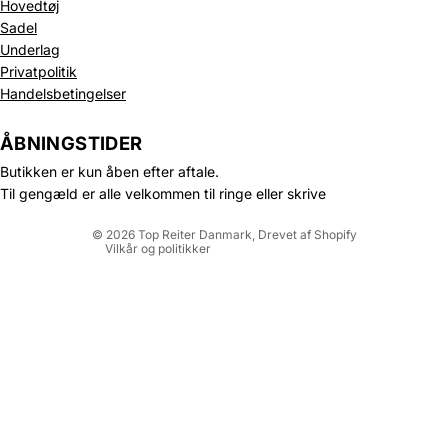
Hovedtøj
Sadel
Underlag
Privatpolitik
Politik om beskyttelse af persondata
Handelsbetingelser
Refusionspolitik
Leveringspolitik
ÅBNINGSTIDER
Kontaktinformation
Butikken er kun åben efter aftale.
Servicevilkår
Til gengæld er alle velkommen til ringe eller skrive
Juridisk meddelelse
© 2026
Top Reiter Danmark
, Drevet af Shopify
Vilkår og politikker