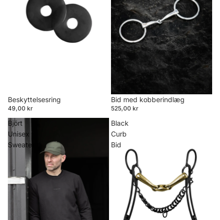
Beskyttelsesring
Bid med kobberindlæg
49,00 kr
525,00 kr
Björt
Black
Unisex
Curb
Sweater
Bid