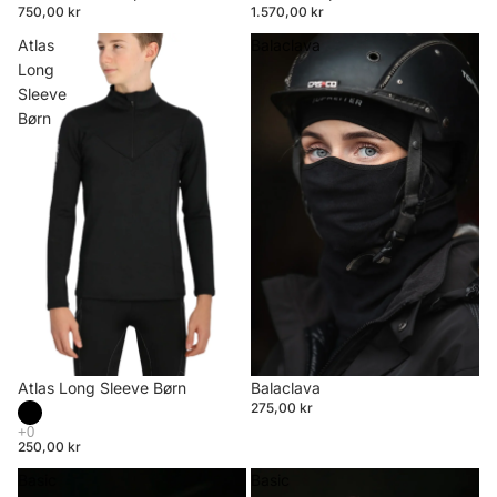
750,00 kr
1.570,00 kr
Atlas
Balaclava
Long
Sleeve
Børn
Atlas Long Sleeve Børn
Balaclava
275,00 kr
250,00 kr
Basic
Basic