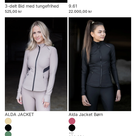
3-delt Bid med tungefrihed
9.61
525,00 kr
22.000,00 kr
ALDA
Alda
JACKET
Jacket
Børn
ALDA JACKET
Alda Jacket Børn