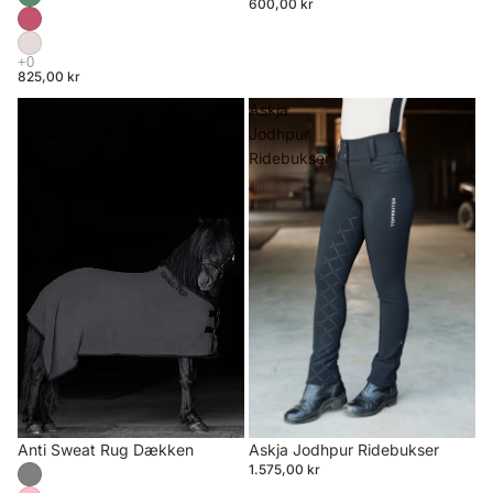
600,00 kr
825,00 kr
Anti
Askja
Sweat
Jodhpur
Rug
Ridebukser
Dækken
Anti Sweat Rug Dækken
Askja Jodhpur Ridebukser
1.575,00 kr