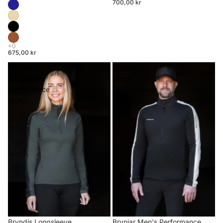
700,00 kr
675,00 kr
Bryndís
Brynjar
Longsleeve
Men's
Performance
Performance
Shirt
Riding
Shirt
Brynjar Men's Performance
Bryndís Longsleeve