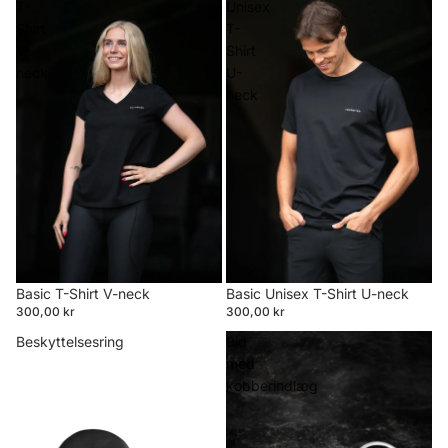
T-
Unisex
Shirt
T-
V-
Shirt
neck
U-
neck
Basic T-Shirt V-neck
Basic Unisex T-Shirt U-neck
300,00 kr
300,00 kr
Beskyttelsesring
Bid
med
kobberindlæg