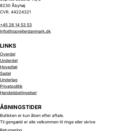
8230 Åbyhøj
CVR. 44224321
+45 26 14 53 53
Info@topreiterdanmark.dk
LINKS
Overdel
Underdel
Hovedtøj
Sadel
Underlag
Privatpolitik
Handelsbetingelser
Politik om beskyttelse af persondata
Refusionspolitik
ÅBNINGSTIDER
Leveringspolitik
Butikken er kun åben efter aftale.
Kontaktinformation
Til gengæld er alle velkommen til ringe eller skrive
Servicevilkår
Returnering