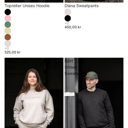
Topreiter Unisex Hoodie
Díana Sweatpants
450,00 kr
525,00 kr
Díana
Björt
Glitter
Unisex
Sweatshirt
Sweater