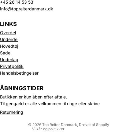
+45 26 14 53 53
Info@topreiterdanmark.dk
LINKS
Overdel
Underdel
Hovedtøj
Sadel
Underlag
Privatpolitik
Handelsbetingelser
Politik om beskyttelse af persondata
Refusionspolitik
ÅBNINGSTIDER
Leveringspolitik
Butikken er kun åben efter aftale.
Kontaktinformation
Til gengæld er alle velkommen til ringe eller skrive
Servicevilkår
Returnering
Juridisk meddelelse
© 2026
Top Reiter Danmark
, Drevet af Shopify
Vilkår og politikker