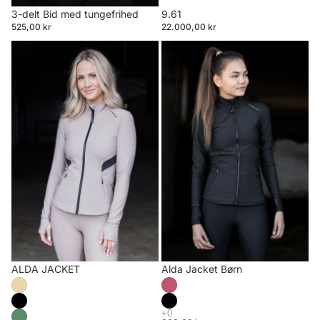
3-delt Bid med tungefrihed
9.61
525,00 kr
22.000,00 kr
ALDA
Alda
JACKET
Jacket
Børn
ALDA JACKET
Alda Jacket Børn