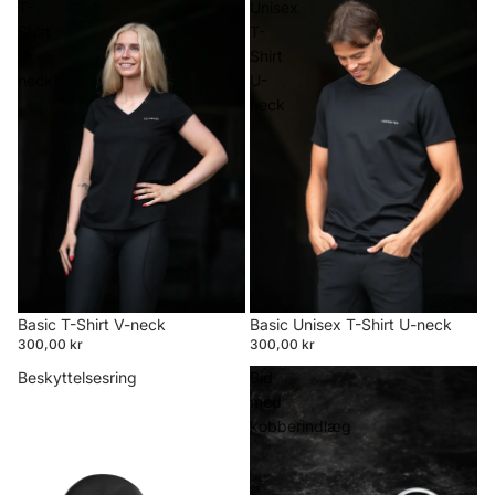
T-
Unisex
Shirt
T-
V-
Shirt
neck
U-
neck
Basic T-Shirt V-neck
Basic Unisex T-Shirt U-neck
300,00 kr
300,00 kr
Beskyttelsesring
Bid
med
kobberindlæg