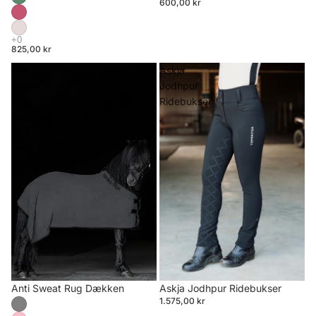
600,00 kr
825,00 kr
Anti
Askja
Sweat
Jodhpur
Rug
Ridebukser
Dækken
Anti Sweat Rug Dækken
Askja Jodhpur Ridebukser
1.575,00 kr