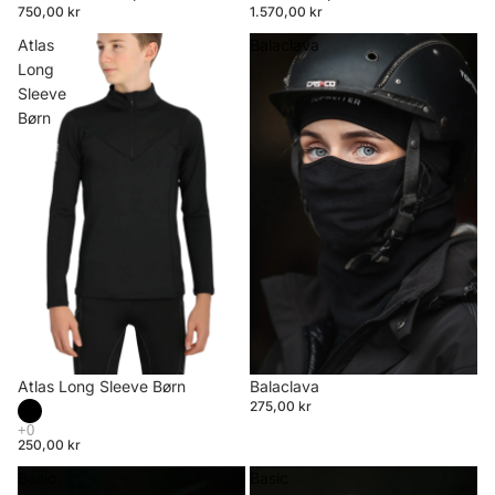
750,00 kr
1.570,00 kr
Atlas
Balaclava
Long
Sleeve
Børn
Atlas Long Sleeve Børn
Balaclava
275,00 kr
250,00 kr
Basic
Basic