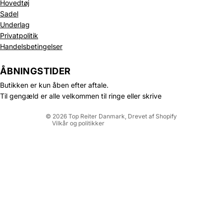
Hovedtøj
Sadel
Underlag
Privatpolitik
Politik om beskyttelse af persondata
Handelsbetingelser
Refusionspolitik
Leveringspolitik
ÅBNINGSTIDER
Kontaktinformation
Butikken er kun åben efter aftale.
Servicevilkår
Til gengæld er alle velkommen til ringe eller skrive
Juridisk meddelelse
© 2026
Top Reiter Danmark
, Drevet af Shopify
Vilkår og politikker