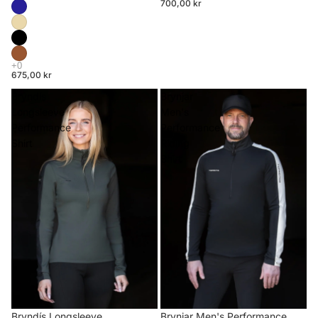
700,00 kr
675,00 kr
Bryndís
Brynjar
Longsleeve
Men's
Performance
Performance
Shirt
Riding
Shirt
Brynjar Men's Performance
Bryndís Longsleeve