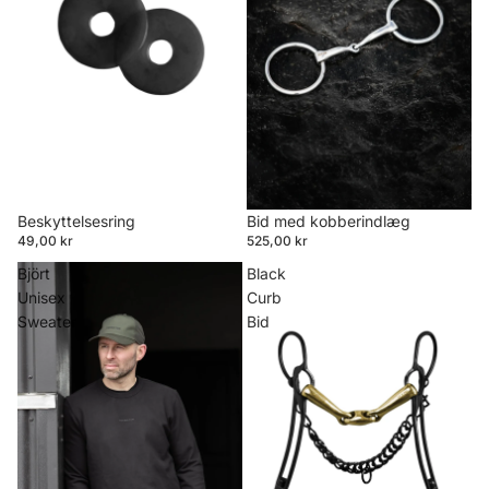
Beskyttelsesring
Bid med kobberindlæg
49,00 kr
525,00 kr
Björt
Black
Unisex
Curb
Sweater
Bid