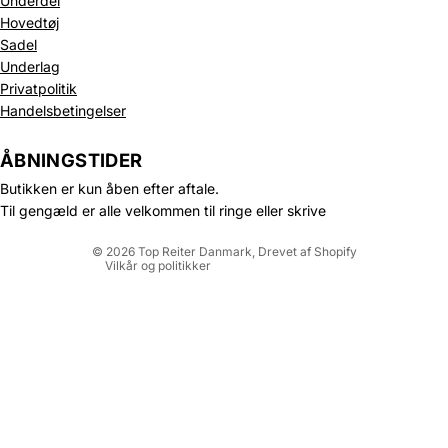
Underdel
Hovedtøj
Sadel
Underlag
Privatpolitik
Politik om beskyttelse af persondata
Handelsbetingelser
Refusionspolitik
Leveringspolitik
ÅBNINGSTIDER
Kontaktinformation
Butikken er kun åben efter aftale.
Servicevilkår
Til gengæld er alle velkommen til ringe eller skrive
Juridisk meddelelse
© 2026
Top Reiter Danmark
, Drevet af Shopify
Vilkår og politikker