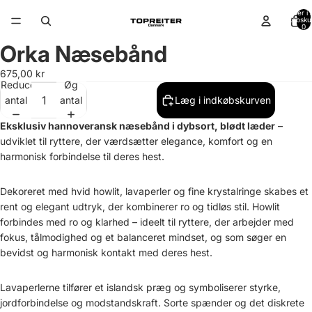
Varer i a
indkøbsku
0
Orka Næsebånd
Åbn
Åbn
billede
billede
675,00 kr
i
i
Reducer
Øg
fuld
fuld
antal
antal
Læg i indkøbskurven
skærm
skærm
Eksklusiv hannoveransk næsebånd i dybsort, blødt læder
–
udviklet til ryttere, der værdsætter elegance, komfort og en
harmonisk forbindelse til deres hest.
Dekoreret med hvid howlit, lavaperler og fine krystalringe skabes et
rent og elegant udtryk, der kombinerer ro og tidløs stil. Howlit
forbindes med ro og klarhed – ideelt til ryttere, der arbejder med
fokus, tålmodighed og et balanceret mindset, og som søger en
bevidst og harmonisk kontakt med deres hest.
Lavaperlerne tilfører et islandsk præg og symboliserer styrke,
jordforbindelse og modstandskraft. Sorte spænder og det diskrete