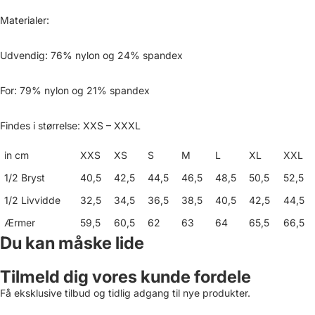
Materialer:
Udvendig: 76% nylon og 24% spandex
For: 79% nylon og 21% spandex
Findes i størrelse: XXS – XXXL
in cm
XXS
XS
S
M
L
XL
XXL
1/2 Bryst
40,5
42,5
44,5
46,5
48,5
50,5
52,5
1/2 Livvidde
32,5
34,5
36,5
38,5
40,5
42,5
44,5
Ærmer
59,5
60,5
62
63
64
65,5
66,5
Du kan måske lide
Tilmeld dig vores kunde fordele
Få eksklusive tilbud og tidlig adgang til nye produkter.