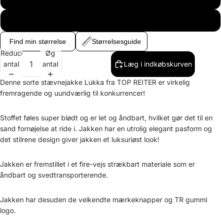
XXXL
Find min størrelse
Størrelsesguide
Reducer
Øg
antal
antal
Læg i indkøbskurven
Denne sorte stævnejakke Lukka fra TOP REITER er virkelig
fremragende og uundværlig til konkurrencer!
Stoffet føles super blødt og er let og åndbart, hvilket gør det til en
sand fornøjelse at ride i. Jakken har en utrolig elegant pasform og
det stilrene design giver jakken et luksuriøst look!
Jakken er fremstillet i et fire-vejs strækbart materiale som er
åndbart og svedtransporterende.
Jakken har desuden de velkendte mærkeknapper og TR gummi
logo.