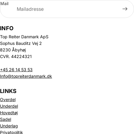
Mail
INFO
Top Reiter Danmark ApS
Sophus Bauditz Vej 2
8230 Åbyhøj
CVR. 44224321
+45 26 14 53 53
Info@topreiterdanmark.dk
LINKS
Overdel
Underdel
Hovedtøj
Sadel
Underlag
Privatpolitik
Politik om beskyttelse af persondata