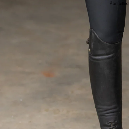
Åbn billed