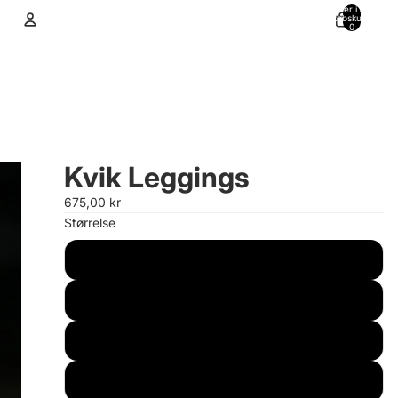
Varer i alt i
indkøbskurven:
0
Konto
Andre muligheder for at logge ind
Ordrer
Profil
Kvik Leggings
675,00 kr
Størrelse
XS
S
M
L