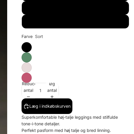
XL
2XL
Farve
Sort
Reducer
Øg
antal
antal
Læg i indkøbskurven
Superkomfortable høj-talje leggings med stilfulde
tone-i-tone detaljer.
Perfekt pasform med høj talje og bred linning.