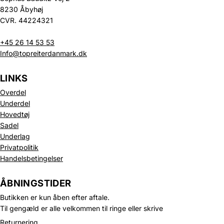
8230 Åbyhøj
CVR. 44224321
+45 26 14 53 53
Info@topreiterdanmark.dk
LINKS
Overdel
Underdel
Hovedtøj
Sadel
Underlag
Privatpolitik
Handelsbetingelser
Politik om beskyttelse af persondata
Refusionspolitik
ÅBNINGSTIDER
Leveringspolitik
Butikken er kun åben efter aftale.
Kontaktinformation
Til gengæld er alle velkommen til ringe eller skrive
Servicevilkår
Returnering