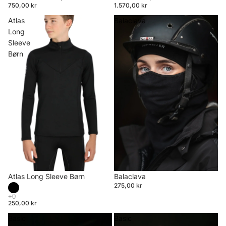
750,00 kr
1.570,00 kr
Atlas
Balaclava
Long
Sleeve
Børn
Atlas Long Sleeve Børn
Balaclava
275,00 kr
250,00 kr
Basic
Basic