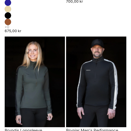
700,00 kr
675,00 kr
Bryndís
Brynjar
Longsleeve
Men's
Performance
Performance
Shirt
Riding
Shirt
Brynjar Men's Performance
Bryndís Longsleeve