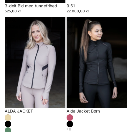
3-delt Bid med tungefrihed
9.61
525,00 kr
22.000,00 kr
ALDA
Alda
JACKET
Jacket
Børn
ALDA JACKET
Alda Jacket Børn