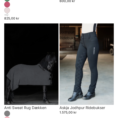
600,00 kr
825,00 kr
Anti
Askja
Sweat
Jodhpur
Rug
Ridebukser
Dækken
Anti Sweat Rug Dækken
Askja Jodhpur Ridebukser
1.575,00 kr