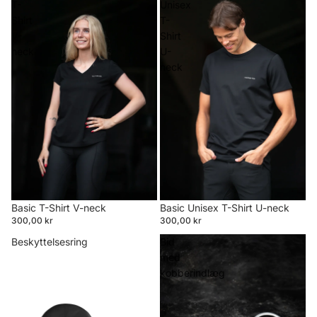
T-
Unisex
Shirt
T-
V-
Shirt
neck
U-
neck
Basic T-Shirt V-neck
Basic Unisex T-Shirt U-neck
300,00 kr
300,00 kr
Beskyttelsesring
Bid
med
kobberindlæg