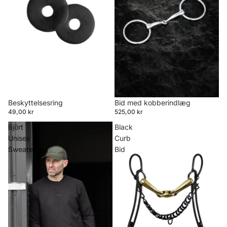
Beskyttelsesring
Bid med kobberindlæg
49,00 kr
525,00 kr
Björt
Black
Unisex
Curb
Sweater
Bid