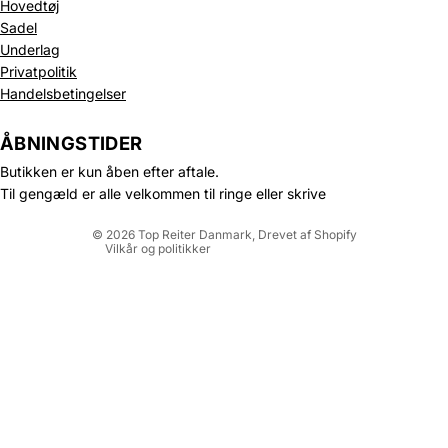
Hovedtøj
Sadel
Underlag
Privatpolitik
Politik om beskyttelse af persondata
Handelsbetingelser
Refusionspolitik
Leveringspolitik
ÅBNINGSTIDER
Kontaktinformation
Butikken er kun åben efter aftale.
Servicevilkår
Til gengæld er alle velkommen til ringe eller skrive
Juridisk meddelelse
© 2026
Top Reiter Danmark
, Drevet af Shopify
Vilkår og politikker