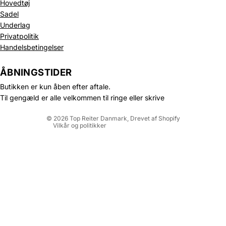
Hovedtøj
Sadel
Underlag
Privatpolitik
Politik om beskyttelse af persondata
Handelsbetingelser
Refusionspolitik
Leveringspolitik
ÅBNINGSTIDER
Kontaktinformation
Butikken er kun åben efter aftale.
Servicevilkår
Til gengæld er alle velkommen til ringe eller skrive
Juridisk meddelelse
© 2026
Top Reiter Danmark
, Drevet af Shopify
Vilkår og politikker