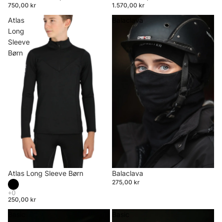
750,00 kr
1.570,00 kr
Atlas
Balaclava
Long
Sleeve
Børn
Atlas Long Sleeve Børn
Balaclava
275,00 kr
250,00 kr
Basic
Basic