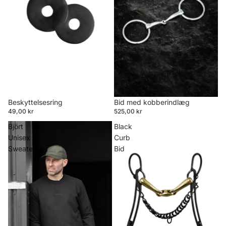
Beskyttelsesring
Bid med kobberindlæg
49,00 kr
525,00 kr
Björt
Black
Unisex
Curb
Sweater
Bid