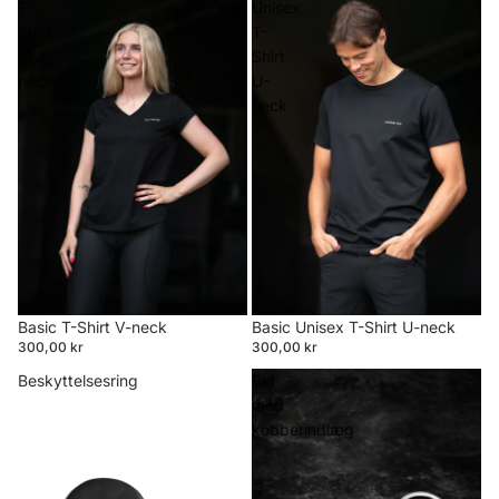
T-
Unisex
Shirt
T-
V-
Shirt
neck
U-
neck
Basic T-Shirt V-neck
Basic Unisex T-Shirt U-neck
300,00 kr
300,00 kr
Beskyttelsesring
Bid
med
kobberindlæg