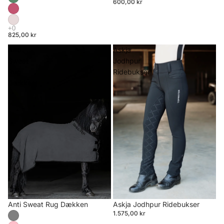
600,00 kr
825,00 kr
Anti
Askja
Sweat
Jodhpur
Rug
Ridebukser
Dækken
Anti Sweat Rug Dækken
Askja Jodhpur Ridebukser
1.575,00 kr