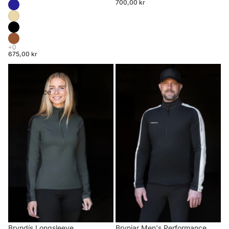
700,00 kr
675,00 kr
Bryndís
Brynjar
Longsleeve
Men's
Performance
Performance
Shirt
Riding
Shirt
Brynjar Men's Performance
Bryndís Longsleeve