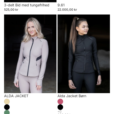
3-delt Bid med tungefrihed
9.61
525,00 kr
22.000,00 kr
ALDA
Alda
JACKET
Jacket
Børn
ALDA JACKET
Alda Jacket Børn