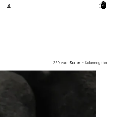
Varer i alt i
indkøbskurven:
0
Konto
Andre muligheder for at logge ind
Ordrer
Profil
250 varer
Sortér
Kolonnegitter