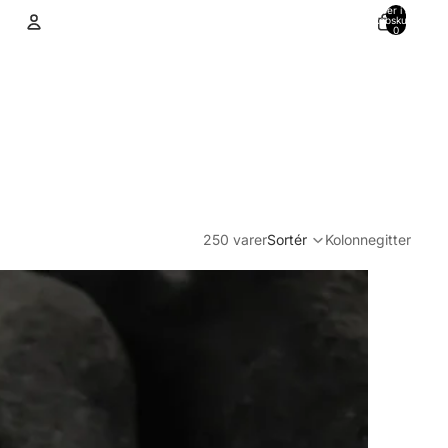
Varer i alt i
indkøbskurven:
0
Konto
Andre muligheder for at logge ind
Ordrer
Profil
250 varer
Sortér
Kolonnegitter