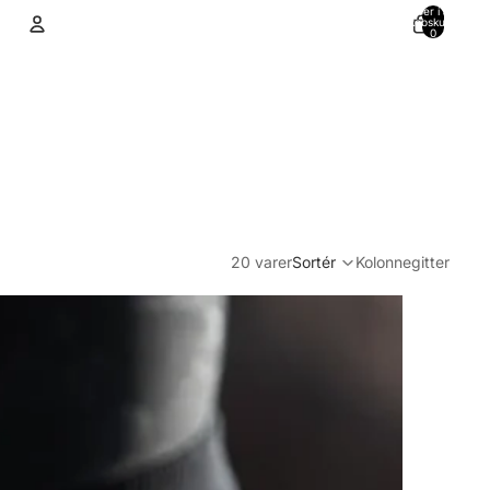
Varer i alt i
indkøbskurven:
0
Konto
Andre muligheder for at logge ind
Ordrer
Profil
20 varer
Sortér
Kolonnegitter