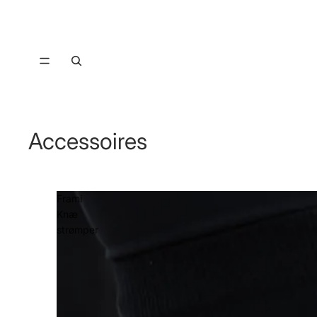
Accessoires
Frami
Knæ
strømper